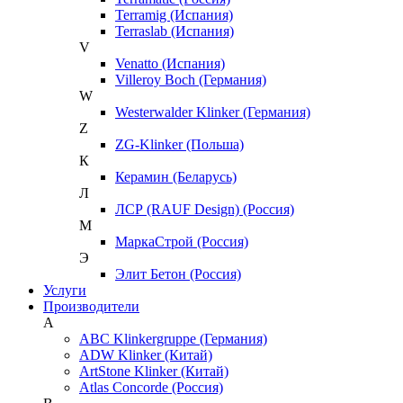
Terramig (Испания)
Terraslab (Испания)
V
Venatto (Испания)
Villeroy Boch (Германия)
W
Westerwalder Klinker (Германия)
Z
ZG-Klinker (Польша)
К
Керамин (Беларусь)
Л
ЛСР (RAUF Design) (Россия)
М
МаркаСтрой (Россия)
Э
Элит Бетон (Россия)
Услуги
Производители
A
ABC Klinkergruppe (Германия)
ADW Klinker (Китай)
ArtStone Klinker (Китай)
Atlas Concorde (Россия)