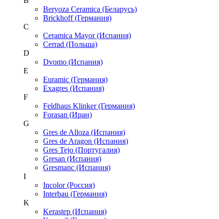
B
Beryoza Ceramica (Беларусь)
Brickhoff (Германия)
C
Ceramica Mayor (Испания)
Cerrad (Польша)
D
Dvomo (Испания)
E
Euramic (Германия)
Exagres (Испания)
F
Feldhaus Klinker (Германия)
Forasan (Иран)
G
Gres de Alloza (Испания)
Gres de Aragon (Испания)
Gres Tejo (Португалия)
Gresan (Испания)
Gresmanc (Испания)
I
Incolor (Россия)
Interbau (Германия)
K
Kerastep (Испания)