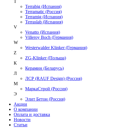
T
Terrabig (Испания)
Terramatic (Россия)
Terramig (Испания)
Terraslab (Испания)
V
Venatto (Испания)
Villeroy Boch (Германия)
W
Westerwalder Klinker (Германия)
Z
ZG-Klinker (Польша)
К
Керамин (Беларусь)
Л
ЛСР (RAUF Design) (Россия)
М
МаркаСтрой (Россия)
Э
Элит Бетон (Россия)
Акции
О компании
Оплата и доставка
Новости
Статьи