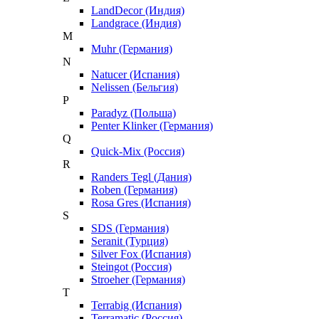
LandDecor (Индия)
Landgrace (Индия)
M
Muhr (Германия)
N
Natucer (Испания)
Nelissen (Бельгия)
P
Paradyz (Польша)
Penter Klinker (Германия)
Q
Quick-Mix (Россия)
R
Randers Tegl (Дания)
Roben (Германия)
Rosa Gres (Испания)
S
SDS (Германия)
Seranit (Турция)
Silver Fox (Испания)
Steingot (Россия)
Stroeher (Германия)
T
Terrabig (Испания)
Terramatic (Россия)