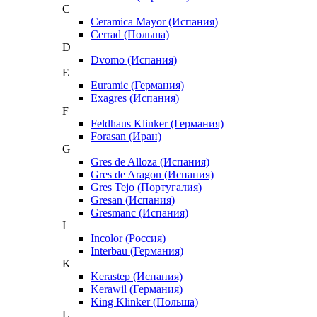
C
Ceramica Mayor (Испания)
Cerrad (Польша)
D
Dvomo (Испания)
E
Euramic (Германия)
Exagres (Испания)
F
Feldhaus Klinker (Германия)
Forasan (Иран)
G
Gres de Alloza (Испания)
Gres de Aragon (Испания)
Gres Tejo (Португалия)
Gresan (Испания)
Gresmanc (Испания)
I
Incolor (Россия)
Interbau (Германия)
K
Kerastep (Испания)
Kerawil (Германия)
King Klinker (Польша)
L