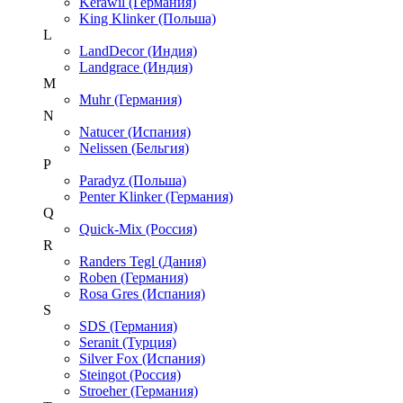
Kerawil (Германия)
King Klinker (Польша)
L
LandDecor (Индия)
Landgrace (Индия)
M
Muhr (Германия)
N
Natucer (Испания)
Nelissen (Бельгия)
P
Paradyz (Польша)
Penter Klinker (Германия)
Q
Quick-Mix (Россия)
R
Randers Tegl (Дания)
Roben (Германия)
Rosa Gres (Испания)
S
SDS (Германия)
Seranit (Турция)
Silver Fox (Испания)
Steingot (Россия)
Stroeher (Германия)