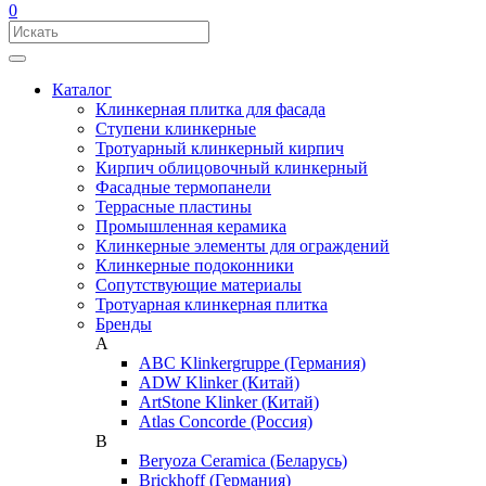
0
Каталог
Клинкерная плитка для фасада
Ступени клинкерные
Тротуарный клинкерный кирпич
Кирпич облицовочный клинкерный
Фасадные термопанели
Террасные пластины
Промышленная керамика
Клинкерные элементы для ограждений
Клинкерные подоконники
Сопутствующие материалы
Тротуарная клинкерная плитка
Бренды
A
ABC Klinkergruppe (Германия)
ADW Klinker (Китай)
ArtStone Klinker (Китай)
Atlas Concorde (Россия)
B
Beryoza Ceramica (Беларусь)
Brickhoff (Германия)