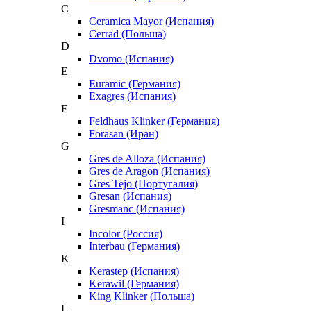
C
Ceramica Mayor (Испания)
Cerrad (Польша)
D
Dvomo (Испания)
E
Euramic (Германия)
Exagres (Испания)
F
Feldhaus Klinker (Германия)
Forasan (Иран)
G
Gres de Alloza (Испания)
Gres de Aragon (Испания)
Gres Tejo (Португалия)
Gresan (Испания)
Gresmanc (Испания)
I
Incolor (Россия)
Interbau (Германия)
K
Kerastep (Испания)
Kerawil (Германия)
King Klinker (Польша)
L