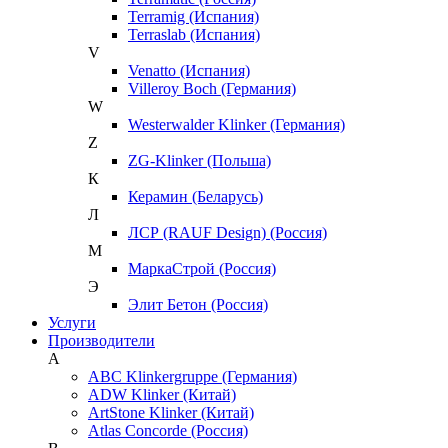
Terramig (Испания)
Terraslab (Испания)
V
Venatto (Испания)
Villeroy Boch (Германия)
W
Westerwalder Klinker (Германия)
Z
ZG-Klinker (Польша)
К
Керамин (Беларусь)
Л
ЛСР (RAUF Design) (Россия)
М
МаркаСтрой (Россия)
Э
Элит Бетон (Россия)
Услуги
Производители
A
ABC Klinkergruppe (Германия)
ADW Klinker (Китай)
ArtStone Klinker (Китай)
Atlas Concorde (Россия)