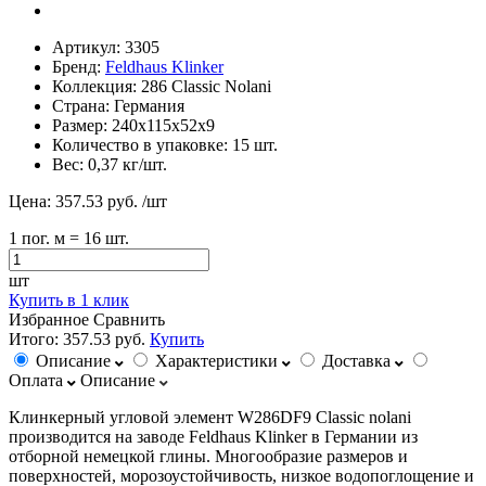
Артикул:
3305
Бренд:
Feldhaus Klinker
Коллекция:
286 Classic Nolani
Страна:
Германия
Размер:
240х115х52х9
Количество в упаковке:
15 шт.
Вес:
0,37 кг/шт.
Цена:
357.53 руб.
/шт
1
пог. м
= 16 шт.
шт
Купить в 1 клик
Избранное
Сравнить
Итого:
357.53 руб.
Купить
Описание
Характеристики
Доставка
Оплата
Описание
Клинкерный угловой элемент W286DF9 Classic nolani
производится на заводе Feldhaus Klinker в Германии из
отборной немецкой глины. Многообразие размеров и
поверхностей, морозоустойчивость, низкое водопоглощение и