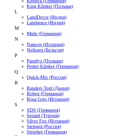
Kerawil (Германия)
King Klinker (Польша)
L
LandDecor (Индия)
Landgrace (Индия)
M
Muhr (Германия)
N
Natucer (Испания)
Nelissen (Бельгия)
P
Paradyz (Польша)
Penter Klinker (Германия)
Q
Quick-Mix (Россия)
R
Randers Tegl (Дания)
Roben (Германия)
Rosa Gres (Испания)
S
SDS (Германия)
Seranit (Турция)
Silver Fox (Испания)
Steingot (Россия)
Stroeher (Германия)