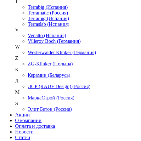
T
Terrabig (Испания)
Terramatic (Россия)
Terramig (Испания)
Terraslab (Испания)
V
Venatto (Испания)
Villeroy Boch (Германия)
W
Westerwalder Klinker (Германия)
Z
ZG-Klinker (Польша)
К
Керамин (Беларусь)
Л
ЛСР (RAUF Design) (Россия)
М
МаркаСтрой (Россия)
Э
Элит Бетон (Россия)
Акции
О компании
Оплата и доставка
Новости
Статьи