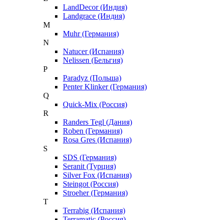
LandDecor (Индия)
Landgrace (Индия)
M
Muhr (Германия)
N
Natucer (Испания)
Nelissen (Бельгия)
P
Paradyz (Польша)
Penter Klinker (Германия)
Q
Quick-Mix (Россия)
R
Randers Tegl (Дания)
Roben (Германия)
Rosa Gres (Испания)
S
SDS (Германия)
Seranit (Турция)
Silver Fox (Испания)
Steingot (Россия)
Stroeher (Германия)
T
Terrabig (Испания)
Terramatic (Россия)