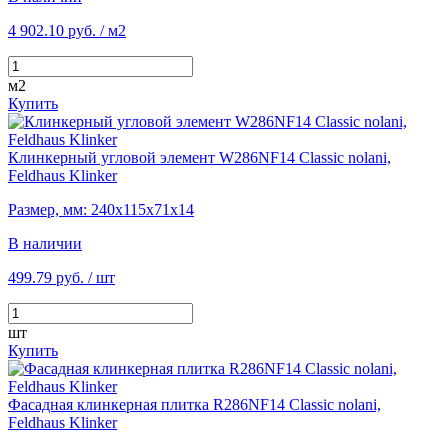
4 902.10 руб.
/ м2
м2
Купить
Клинкерный угловой элемент W286NF14 Classic nolani,
Feldhaus Klinker
Размер, мм: 240х115х71х14
В наличии
499.79 руб.
/ шт
шт
Купить
Фасадная клинкерная плитка R286NF14 Classic nolani,
Feldhaus Klinker