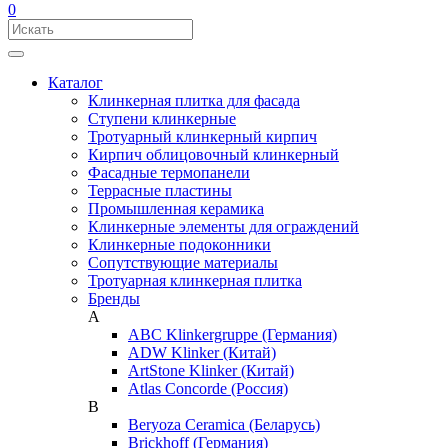
0
Каталог
Клинкерная плитка для фасада
Ступени клинкерные
Тротуарный клинкерный кирпич
Кирпич облицовочный клинкерный
Фасадные термопанели
Террасные пластины
Промышленная керамика
Клинкерные элементы для ограждений
Клинкерные подоконники
Сопутствующие материалы
Тротуарная клинкерная плитка
Бренды
A
ABC Klinkergruppe (Германия)
ADW Klinker (Китай)
ArtStone Klinker (Китай)
Atlas Concorde (Россия)
B
Beryoza Ceramica (Беларусь)
Brickhoff (Германия)