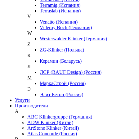
Terramig (Испания)
Terraslab (Испания)
V
Venatto (Испания)
Villeroy Boch (Германия)
W
Westerwalder Klinker (Германия)
Z
ZG-Klinker (Польша)
К
Керамин (Беларусь)
Л
ЛСР (RAUF Design) (Россия)
М
МаркаСтрой (Россия)
Э
Элит Бетон (Россия)
Услуги
Производители
A
ABC Klinkergruppe (Германия)
ADW Klinker (Китай)
ArtStone Klinker (Китай)
Atlas Concorde (Россия)