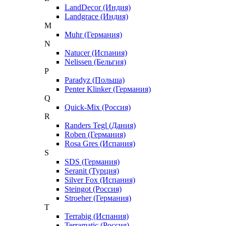
LandDecor (Индия)
Landgrace (Индия)
M
Muhr (Германия)
N
Natucer (Испания)
Nelissen (Бельгия)
P
Paradyz (Польша)
Penter Klinker (Германия)
Q
Quick-Mix (Россия)
R
Randers Tegl (Дания)
Roben (Германия)
Rosa Gres (Испания)
S
SDS (Германия)
Seranit (Турция)
Silver Fox (Испания)
Steingot (Россия)
Stroeher (Германия)
T
Terrabig (Испания)
Terramatic (Россия)