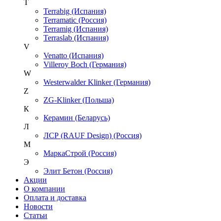
T
Terrabig (Испания)
Terramatic (Россия)
Terramig (Испания)
Terraslab (Испания)
V
Venatto (Испания)
Villeroy Boch (Германия)
W
Westerwalder Klinker (Германия)
Z
ZG-Klinker (Польша)
К
Керамин (Беларусь)
Л
ЛСР (RAUF Design) (Россия)
М
МаркаСтрой (Россия)
Э
Элит Бетон (Россия)
Акции
О компании
Оплата и доставка
Новости
Статьи