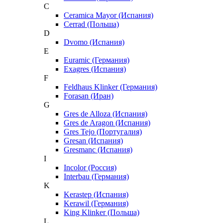
C
Ceramica Mayor (Испания)
Cerrad (Польша)
D
Dvomo (Испания)
E
Euramic (Германия)
Exagres (Испания)
F
Feldhaus Klinker (Германия)
Forasan (Иран)
G
Gres de Alloza (Испания)
Gres de Aragon (Испания)
Gres Tejo (Португалия)
Gresan (Испания)
Gresmanc (Испания)
I
Incolor (Россия)
Interbau (Германия)
K
Kerastep (Испания)
Kerawil (Германия)
King Klinker (Польша)
L