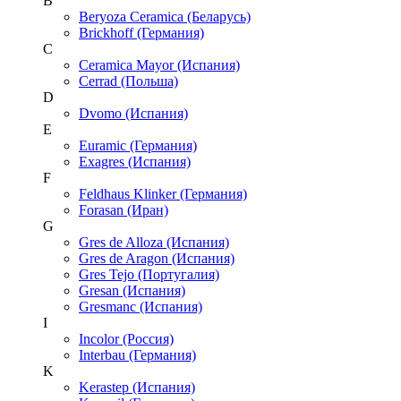
B
Beryoza Ceramica (Беларусь)
Brickhoff (Германия)
C
Ceramica Mayor (Испания)
Cerrad (Польша)
D
Dvomo (Испания)
E
Euramic (Германия)
Exagres (Испания)
F
Feldhaus Klinker (Германия)
Forasan (Иран)
G
Gres de Alloza (Испания)
Gres de Aragon (Испания)
Gres Tejo (Португалия)
Gresan (Испания)
Gresmanc (Испания)
I
Incolor (Россия)
Interbau (Германия)
K
Kerastep (Испания)