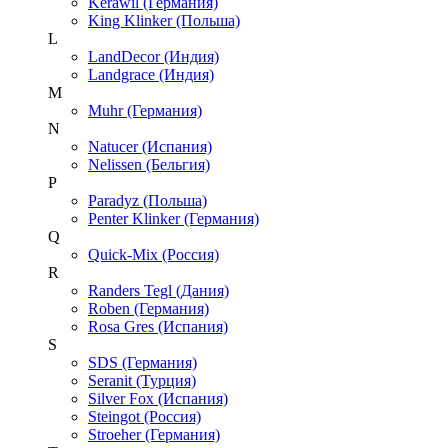
Kerawil (Германия)
King Klinker (Польша)
L
LandDecor (Индия)
Landgrace (Индия)
M
Muhr (Германия)
N
Natucer (Испания)
Nelissen (Бельгия)
P
Paradyz (Польша)
Penter Klinker (Германия)
Q
Quick-Mix (Россия)
R
Randers Tegl (Дания)
Roben (Германия)
Rosa Gres (Испания)
S
SDS (Германия)
Seranit (Турция)
Silver Fox (Испания)
Steingot (Россия)
Stroeher (Германия)