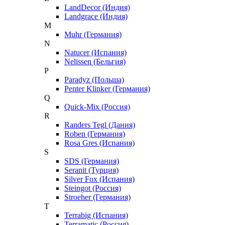
LandDecor (Индия)
Landgrace (Индия)
M
Muhr (Германия)
N
Natucer (Испания)
Nelissen (Бельгия)
P
Paradyz (Польша)
Penter Klinker (Германия)
Q
Quick-Mix (Россия)
R
Randers Tegl (Дания)
Roben (Германия)
Rosa Gres (Испания)
S
SDS (Германия)
Seranit (Турция)
Silver Fox (Испания)
Steingot (Россия)
Stroeher (Германия)
T
Terrabig (Испания)
Terramatic (Россия)