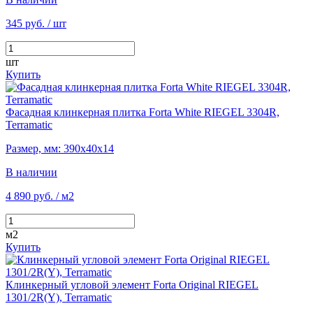
345 руб.
/ шт
шт
Купить
Фасадная клинкерная плитка Forta White RIEGEL 3304R,
Terramatic
Размер, мм: 390х40х14
В наличии
4 890 руб.
/ м2
м2
Купить
Клинкерный угловой элемент Forta Original RIEGEL
1301/2R(Y), Terramatic