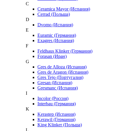
C
Ceramica Mayor (Испания)
Cerrad (Польша)
D
Dvomo (Испания)
E
Euramic (Германия)
Exagres (Испания)
F
Feldhaus Klinker (Германия)
Forasan (Иран)
G
Gres de Alloza (Испания)
Gres de Aragon (Испания)
Gres Tejo (Португалия)
Gresan (Испания)
Gresmanc (Испания)
I
Incolor (Россия)
Interbau (Германия)
K
Kerastep (Испания)
Kerawil (Германия)
King Klinker (Польша)
L