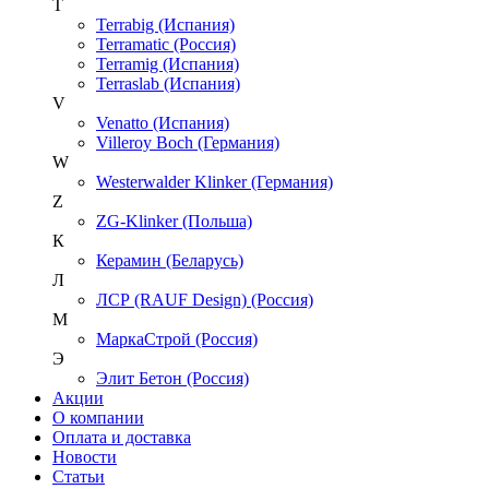
T
Terrabig (Испания)
Terramatic (Россия)
Terramig (Испания)
Terraslab (Испания)
V
Venatto (Испания)
Villeroy Boch (Германия)
W
Westerwalder Klinker (Германия)
Z
ZG-Klinker (Польша)
К
Керамин (Беларусь)
Л
ЛСР (RAUF Design) (Россия)
М
МаркаСтрой (Россия)
Э
Элит Бетон (Россия)
Акции
О компании
Оплата и доставка
Новости
Статьи