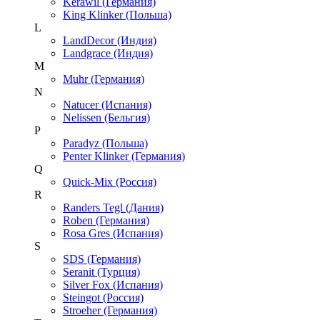
Kerawil (Германия)
King Klinker (Польша)
L
LandDecor (Индия)
Landgrace (Индия)
M
Muhr (Германия)
N
Natucer (Испания)
Nelissen (Бельгия)
P
Paradyz (Польша)
Penter Klinker (Германия)
Q
Quick-Mix (Россия)
R
Randers Tegl (Дания)
Roben (Германия)
Rosa Gres (Испания)
S
SDS (Германия)
Seranit (Турция)
Silver Fox (Испания)
Steingot (Россия)
Stroeher (Германия)