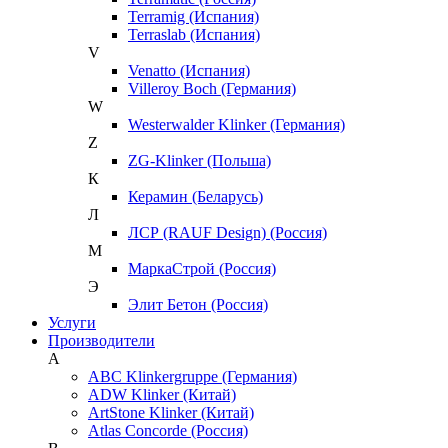
Terramig (Испания)
Terraslab (Испания)
V
Venatto (Испания)
Villeroy Boch (Германия)
W
Westerwalder Klinker (Германия)
Z
ZG-Klinker (Польша)
К
Керамин (Беларусь)
Л
ЛСР (RAUF Design) (Россия)
М
МаркаСтрой (Россия)
Э
Элит Бетон (Россия)
Услуги
Производители
A
ABC Klinkergruppe (Германия)
ADW Klinker (Китай)
ArtStone Klinker (Китай)
Atlas Concorde (Россия)