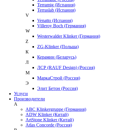
Terramig (Испания)
Terraslab (Испания)
V
Venatto (Испания)
Villeroy Boch (Германия)
W
Westerwalder Klinker (Германия)
Z
ZG-Klinker (Польша)
К
Керамин (Беларусь)
Л
ЛСР (RAUF Design) (Россия)
М
МаркаСтрой (Россия)
Э
Элит Бетон (Россия)
Услуги
Производители
A
ABC Klinkergruppe (Германия)
ADW Klinker (Китай)
ArtStone Klinker (Китай)
Atlas Concorde (Россия)