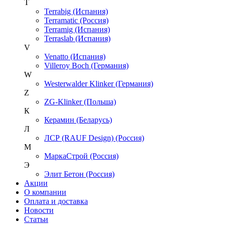
T
Terrabig (Испания)
Terramatic (Россия)
Terramig (Испания)
Terraslab (Испания)
V
Venatto (Испания)
Villeroy Boch (Германия)
W
Westerwalder Klinker (Германия)
Z
ZG-Klinker (Польша)
К
Керамин (Беларусь)
Л
ЛСР (RAUF Design) (Россия)
М
МаркаСтрой (Россия)
Э
Элит Бетон (Россия)
Акции
О компании
Оплата и доставка
Новости
Статьи