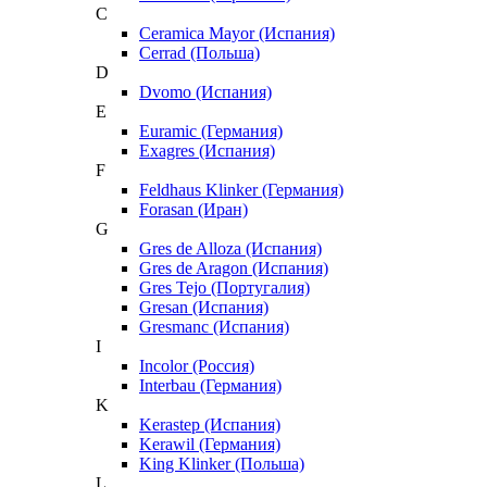
C
Ceramica Mayor (Испания)
Cerrad (Польша)
D
Dvomo (Испания)
E
Euramic (Германия)
Exagres (Испания)
F
Feldhaus Klinker (Германия)
Forasan (Иран)
G
Gres de Alloza (Испания)
Gres de Aragon (Испания)
Gres Tejo (Португалия)
Gresan (Испания)
Gresmanc (Испания)
I
Incolor (Россия)
Interbau (Германия)
K
Kerastep (Испания)
Kerawil (Германия)
King Klinker (Польша)
L