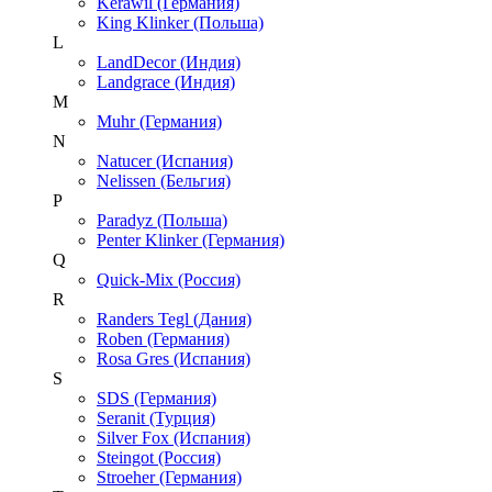
Kerawil (Германия)
King Klinker (Польша)
L
LandDecor (Индия)
Landgrace (Индия)
M
Muhr (Германия)
N
Natucer (Испания)
Nelissen (Бельгия)
P
Paradyz (Польша)
Penter Klinker (Германия)
Q
Quick-Mix (Россия)
R
Randers Tegl (Дания)
Roben (Германия)
Rosa Gres (Испания)
S
SDS (Германия)
Seranit (Турция)
Silver Fox (Испания)
Steingot (Россия)
Stroeher (Германия)