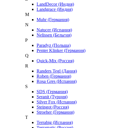
LandDecor (Индия)
Landgrace (Индия)
M
Muhr (Германия)
N
Natucer (Испания)
Nelissen (Бельгия)
P
Paradyz (Польша)
Penter Klinker (Германия)
Q
Quick-Mix (Россия)
R
Randers Tegl (Дания)
Roben (Германия)
Rosa Gres (Испания)
S
SDS (Германия)
Seranit (Турция)
Silver Fox (Испания)
Steingot (Россия)
Stroeher (Германия)
T
Terrabig (Испания)
Terramatic (Россия)