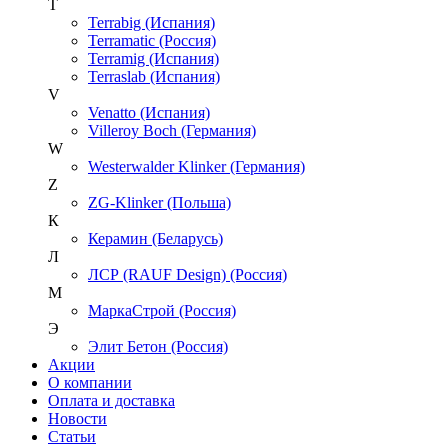
T
Terrabig (Испания)
Terramatic (Россия)
Terramig (Испания)
Terraslab (Испания)
V
Venatto (Испания)
Villeroy Boch (Германия)
W
Westerwalder Klinker (Германия)
Z
ZG-Klinker (Польша)
К
Керамин (Беларусь)
Л
ЛСР (RAUF Design) (Россия)
М
МаркаСтрой (Россия)
Э
Элит Бетон (Россия)
Акции
О компании
Оплата и доставка
Новости
Статьи