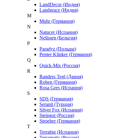
LandDecor (Индия)
Landgrace (Индия)
M
Muhr (Германия)
N
Natucer (Испания)
Nelissen (Бельгия)
P
Paradyz (Польша)
Penter Klinker (Германия)
Q
Quick-Mix (Россия)
R
Randers Tegl (Дания)
Roben (Германия)
Rosa Gres (Испания)
S
SDS (Германия)
Seranit (Турция)
Silver Fox (Испания)
Steingot (Россия)
Stroeher (Германия)
T
Terrabig (Испания)
Terramatic (Россия)