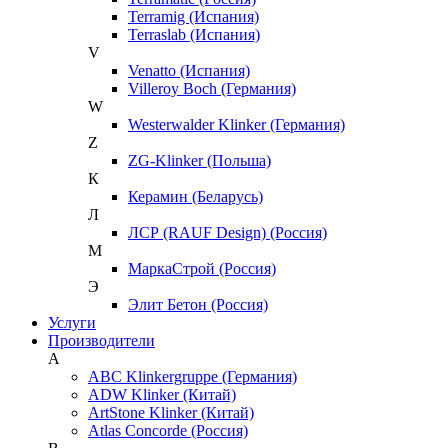
Terramig (Испания)
Terraslab (Испания)
V
Venatto (Испания)
Villeroy Boch (Германия)
W
Westerwalder Klinker (Германия)
Z
ZG-Klinker (Польша)
К
Керамин (Беларусь)
Л
ЛСР (RAUF Design) (Россия)
М
МаркаСтрой (Россия)
Э
Элит Бетон (Россия)
Услуги
Производители
A
ABC Klinkergruppe (Германия)
ADW Klinker (Китай)
ArtStone Klinker (Китай)
Atlas Concorde (Россия)