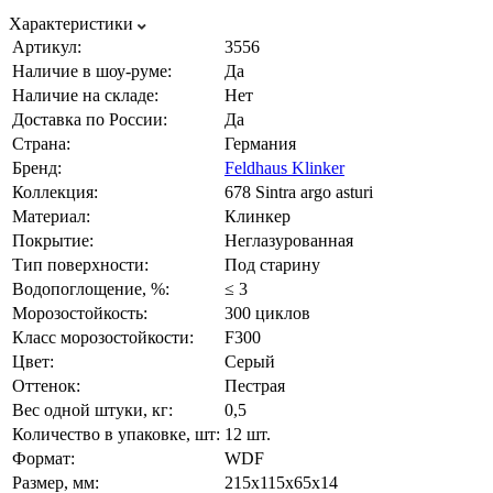
Характеристики
Артикул:
3556
Наличие в шоу-руме:
Да
Наличие на складе:
Нет
Доставка по России:
Да
Страна:
Германия
Бренд:
Feldhaus Klinker
Коллекция:
678 Sintra argo asturi
Материал:
Клинкер
Покрытие:
Неглазурованная
Тип поверхности:
Под старину
Водопоглощение, %:
≤ 3
Морозостойкость:
300 циклов
Класс морозостойкости:
F300
Цвет:
Серый
Оттенок:
Пестрая
Вес одной штуки, кг:
0,5
Количество в упаковке, шт:
12 шт.
Формат:
WDF
Размер, мм:
215х115х65х14