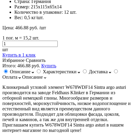
Страна:
Германия
Размер:
215х115х65х14
Количество в упаковке:
12 шт.
Вес:
0,5 кг/шт.
Цена:
466.88 руб.
/шт
1
пог. м
= 15,2 шт.
шт
Купить в 1 клик
Избранное
Сравнить
Итого:
466.88 руб.
Купить
Описание
Характеристики
Доставка
Оплата
Описание
Клинкерный угловой элемент W678WDF14 Sintra argo asturi
производится на заводе Feldhaus Klinker в Германии из
отборной немецкой глины. Многообразие размеров и
поверхностей, морозоустойчивость, низкое водопоглощение и
естественный вид является преимуществом данного
производителя. Подходит для облицовки фасада, цоколя,
печей и каминов, а так же для внутренней отделки.
Приглашаем купить W678WDF14 Sintra argo asturi в нашем
интернет-магазине по выгодной цене!