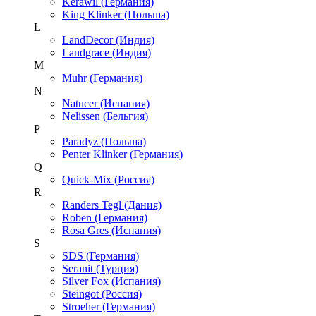
Kerawil (Германия)
King Klinker (Польша)
L
LandDecor (Индия)
Landgrace (Индия)
M
Muhr (Германия)
N
Natucer (Испания)
Nelissen (Бельгия)
P
Paradyz (Польша)
Penter Klinker (Германия)
Q
Quick-Mix (Россия)
R
Randers Tegl (Дания)
Roben (Германия)
Rosa Gres (Испания)
S
SDS (Германия)
Seranit (Турция)
Silver Fox (Испания)
Steingot (Россия)
Stroeher (Германия)