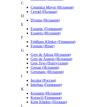
C
Ceramica Mayor (Испания)
Cerrad (Польша)
D
Dvomo (Испания)
E
Euramic (Германия)
Exagres (Испания)
F
Feldhaus Klinker (Германия)
Forasan (Иран)
G
Gres de Alloza (Испания)
Gres de Aragon (Испания)
Gres Tejo (Португалия)
Gresan (Испания)
Gresmanc (Испания)
I
Incolor (Россия)
Interbau (Германия)
K
Kerastep (Испания)
Kerawil (Германия)
King Klinker (Польша)
L