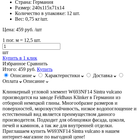
Страна:
Германия
Размер:
240х115х71х14
Количество в упаковке:
12 шт.
Вес:
0,75 кг/шт.
Цена:
459 руб.
/шт
1
пог. м
= 12,5 шт.
шт
Купить в 1 клик
Избранное
Сравнить
Итого:
459 руб.
Купить
Описание
Характеристики
Доставка
Оплата
Описание
Клинкерный угловой элемент W693NF14 Sintra vulcano
производится на заводе Feldhaus Klinker в Германии из
отборной немецкой глины. Многообразие размеров и
поверхностей, морозоустойчивость, низкое водопоглощение и
естественный вид является преимуществом данного
производителя. Подходит для облицовки фасада, цоколя,
печей и каминов, а так же для внутренней отделки.
Приглашаем купить W693NF14 Sintra vulcano в нашем
интернет-магазине по выгодной цене!