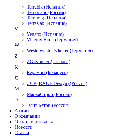
T
Terrabig (Испания)
Terramatic (Россия)
Terramig (Испания)
Terraslab (Испания)
V
Venatto (Испания)
Villeroy Boch (Германия)
W
Westerwalder Klinker (Германия)
Z
ZG-Klinker (Польша)
К
Керамин (Беларусь)
Л
ЛСР (RAUF Design) (Россия)
М
МаркаСтрой (Россия)
Э
Элит Бетон (Россия)
Акции
О компании
Оплата и доставка
Новости
Статьи