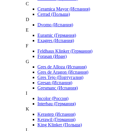
C
Ceramica Mayor (Испания)
Cerrad (Польша)
D
Dvomo (Испания)
E
Euramic (Германия)
Exagres (Испания)
F
Feldhaus Klinker (Германия)
Forasan (Иран)
G
Gres de Alloza (Испания)
Gres de Aragon (Испания)
Gres Tejo (Португалия)
Gresan (Испания)
Gresmanc (Испания)
I
Incolor (Россия)
Interbau (Германия)
K
Kerastep (Испания)
Kerawil (Германия)
King Klinker (Польша)
L