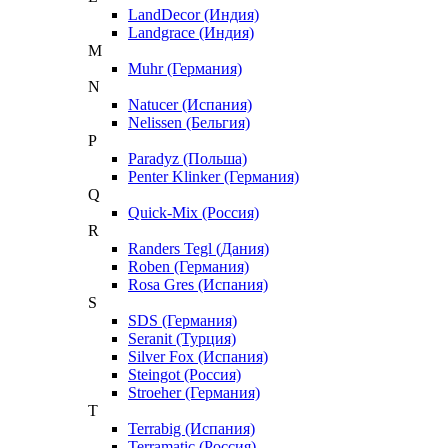
LandDecor (Индия)
Landgrace (Индия)
M
Muhr (Германия)
N
Natucer (Испания)
Nelissen (Бельгия)
P
Paradyz (Польша)
Penter Klinker (Германия)
Q
Quick-Mix (Россия)
R
Randers Tegl (Дания)
Roben (Германия)
Rosa Gres (Испания)
S
SDS (Германия)
Seranit (Турция)
Silver Fox (Испания)
Steingot (Россия)
Stroeher (Германия)
T
Terrabig (Испания)
Terramatic (Россия)