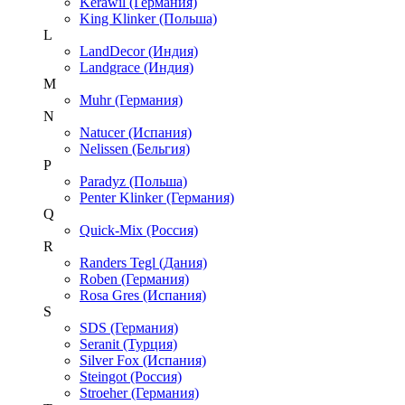
Kerawil (Германия)
King Klinker (Польша)
L
LandDecor (Индия)
Landgrace (Индия)
M
Muhr (Германия)
N
Natucer (Испания)
Nelissen (Бельгия)
P
Paradyz (Польша)
Penter Klinker (Германия)
Q
Quick-Mix (Россия)
R
Randers Tegl (Дания)
Roben (Германия)
Rosa Gres (Испания)
S
SDS (Германия)
Seranit (Турция)
Silver Fox (Испания)
Steingot (Россия)
Stroeher (Германия)