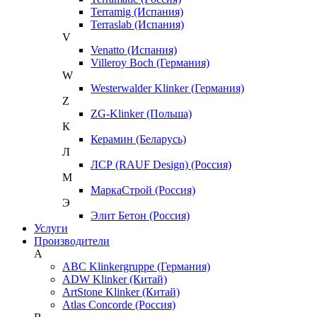
Terramig (Испания)
Terraslab (Испания)
V
Venatto (Испания)
Villeroy Boch (Германия)
W
Westerwalder Klinker (Германия)
Z
ZG-Klinker (Польша)
К
Керамин (Беларусь)
Л
ЛСР (RAUF Design) (Россия)
М
МаркаСтрой (Россия)
Э
Элит Бетон (Россия)
Услуги
Производители
A
ABC Klinkergruppe (Германия)
ADW Klinker (Китай)
ArtStone Klinker (Китай)
Atlas Concorde (Россия)