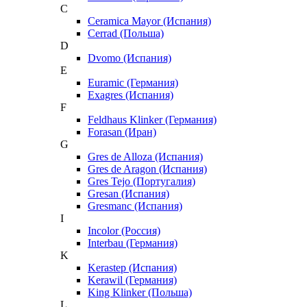
C
Ceramica Mayor (Испания)
Cerrad (Польша)
D
Dvomo (Испания)
E
Euramic (Германия)
Exagres (Испания)
F
Feldhaus Klinker (Германия)
Forasan (Иран)
G
Gres de Alloza (Испания)
Gres de Aragon (Испания)
Gres Tejo (Португалия)
Gresan (Испания)
Gresmanc (Испания)
I
Incolor (Россия)
Interbau (Германия)
K
Kerastep (Испания)
Kerawil (Германия)
King Klinker (Польша)
L