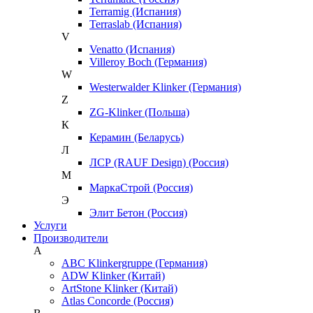
Terramig (Испания)
Terraslab (Испания)
V
Venatto (Испания)
Villeroy Boch (Германия)
W
Westerwalder Klinker (Германия)
Z
ZG-Klinker (Польша)
К
Керамин (Беларусь)
Л
ЛСР (RAUF Design) (Россия)
М
МаркаСтрой (Россия)
Э
Элит Бетон (Россия)
Услуги
Производители
A
ABC Klinkergruppe (Германия)
ADW Klinker (Китай)
ArtStone Klinker (Китай)
Atlas Concorde (Россия)