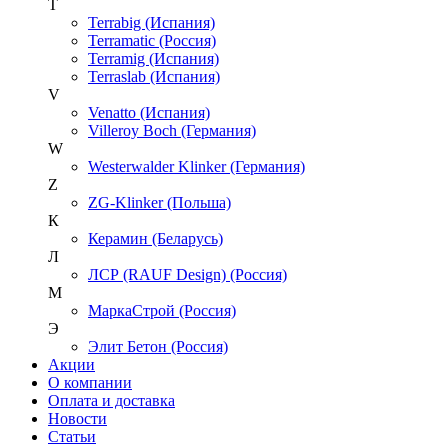
T
Terrabig (Испания)
Terramatic (Россия)
Terramig (Испания)
Terraslab (Испания)
V
Venatto (Испания)
Villeroy Boch (Германия)
W
Westerwalder Klinker (Германия)
Z
ZG-Klinker (Польша)
К
Керамин (Беларусь)
Л
ЛСР (RAUF Design) (Россия)
М
МаркаСтрой (Россия)
Э
Элит Бетон (Россия)
Акции
О компании
Оплата и доставка
Новости
Статьи