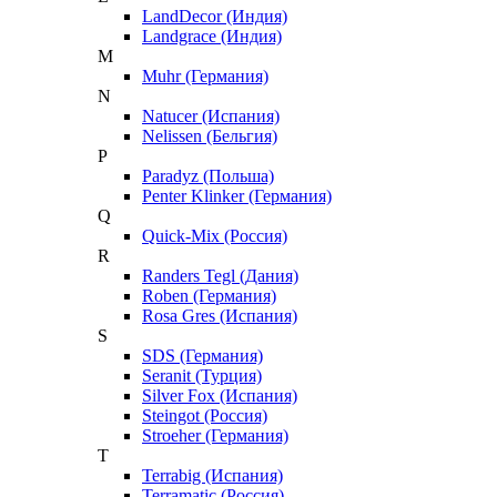
LandDecor (Индия)
Landgrace (Индия)
M
Muhr (Германия)
N
Natucer (Испания)
Nelissen (Бельгия)
P
Paradyz (Польша)
Penter Klinker (Германия)
Q
Quick-Mix (Россия)
R
Randers Tegl (Дания)
Roben (Германия)
Rosa Gres (Испания)
S
SDS (Германия)
Seranit (Турция)
Silver Fox (Испания)
Steingot (Россия)
Stroeher (Германия)
T
Terrabig (Испания)
Terramatic (Россия)