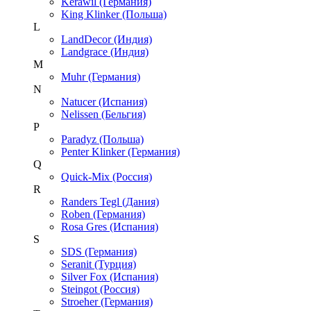
Kerawil (Германия)
King Klinker (Польша)
L
LandDecor (Индия)
Landgrace (Индия)
M
Muhr (Германия)
N
Natucer (Испания)
Nelissen (Бельгия)
P
Paradyz (Польша)
Penter Klinker (Германия)
Q
Quick-Mix (Россия)
R
Randers Tegl (Дания)
Roben (Германия)
Rosa Gres (Испания)
S
SDS (Германия)
Seranit (Турция)
Silver Fox (Испания)
Steingot (Россия)
Stroeher (Германия)