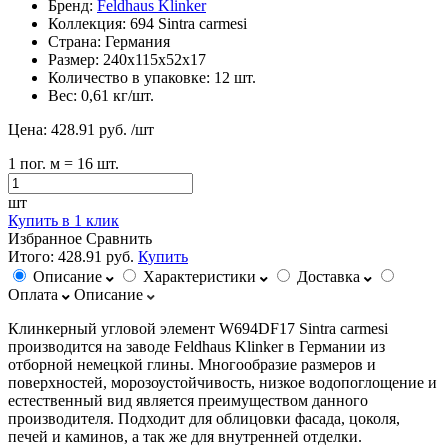
Бренд:
Feldhaus Klinker
Коллекция:
694 Sintra carmesi
Страна:
Германия
Размер:
240х115х52х17
Количество в упаковке:
12 шт.
Вес:
0,61 кг/шт.
Цена:
428.91 руб.
/шт
1
пог. м
= 16 шт.
шт
Купить в 1 клик
Избранное
Сравнить
Итого:
428.91 руб.
Купить
Описание
Характеристики
Доставка
Оплата
Описание
Клинкерный угловой элемент W694DF17 Sintra carmesi
производится на заводе Feldhaus Klinker в Германии из
отборной немецкой глины. Многообразие размеров и
поверхностей, морозоустойчивость, низкое водопоглощение и
естественный вид является преимуществом данного
производителя. Подходит для облицовки фасада, цоколя,
печей и каминов, а так же для внутренней отделки.