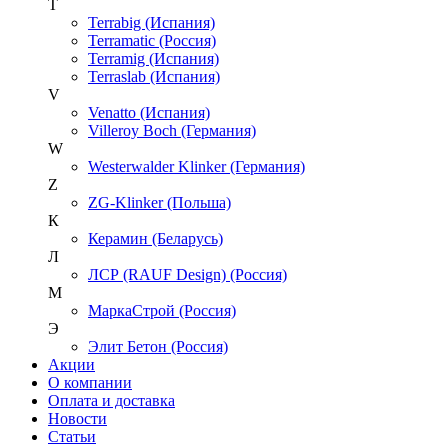
T
Terrabig (Испания)
Terramatic (Россия)
Terramig (Испания)
Terraslab (Испания)
V
Venatto (Испания)
Villeroy Boch (Германия)
W
Westerwalder Klinker (Германия)
Z
ZG-Klinker (Польша)
К
Керамин (Беларусь)
Л
ЛСР (RAUF Design) (Россия)
М
МаркаСтрой (Россия)
Э
Элит Бетон (Россия)
Акции
О компании
Оплата и доставка
Новости
Статьи