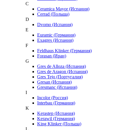
C
Ceramica Mayor (Испания)
Cerrad (Польша)
D
Dvomo (Испания)
E
Euramic (Германия)
Exagres (Испания)
F
Feldhaus Klinker (Германия)
Forasan (Иран)
G
Gres de Alloza (Испания)
Gres de Aragon (Испания)
Gres Tejo (Португалия)
Gresan (Испания)
Gresmanc (Испания)
I
Incolor (Россия)
Interbau (Германия)
K
Kerastep (Испания)
Kerawil (Германия)
King Klinker (Польша)
L