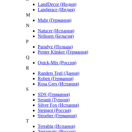
LandDecor (Индия)
Landgrace (Индия)
M
Muhr (Германия)
N
Natucer (Испания)
Nelissen (Бельгия)
P
Paradyz (Польша)
Penter Klinker (Германия)
Q
Quick-Mix (Россия)
R
Randers Tegl (Дания)
Roben (Германия)
Rosa Gres (Испания)
S
SDS (Германия)
Seranit (Турция)
Silver Fox (Испания)
Steingot (Россия)
Stroeher (Германия)
T
Terrabig (Испания)
Terramatic (Россия)