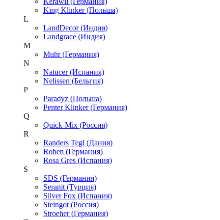
Kerawil (Германия)
King Klinker (Польша)
L
LandDecor (Индия)
Landgrace (Индия)
M
Muhr (Германия)
N
Natucer (Испания)
Nelissen (Бельгия)
P
Paradyz (Польша)
Penter Klinker (Германия)
Q
Quick-Mix (Россия)
R
Randers Tegl (Дания)
Roben (Германия)
Rosa Gres (Испания)
S
SDS (Германия)
Seranit (Турция)
Silver Fox (Испания)
Steingot (Россия)
Stroeher (Германия)