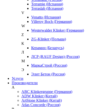
Terramig (Испания)
Terraslab (Испания)
V
Venatto (Испания)
Villeroy Boch (Германия)
W
Westerwalder Klinker (Германия)
Z
ZG-Klinker (Польша)
К
Керамин (Беларусь)
Л
ЛСР (RAUF Design) (Россия)
М
МаркаСтрой (Россия)
Э
Элит Бетон (Россия)
Услуги
Производители
A
ABC Klinkergruppe (Германия)
ADW Klinker (Китай)
ArtStone Klinker (Китай)
Atlas Concorde (Россия)