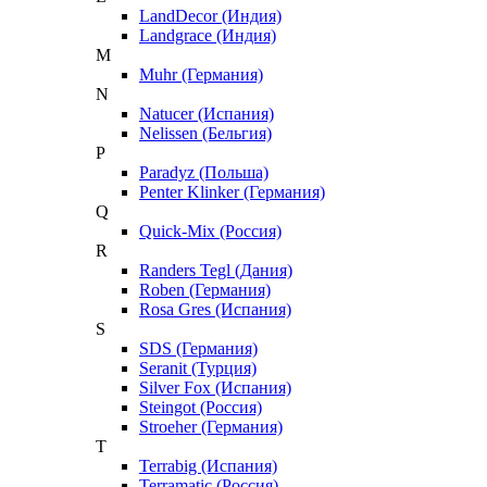
LandDecor (Индия)
Landgrace (Индия)
M
Muhr (Германия)
N
Natucer (Испания)
Nelissen (Бельгия)
P
Paradyz (Польша)
Penter Klinker (Германия)
Q
Quick-Mix (Россия)
R
Randers Tegl (Дания)
Roben (Германия)
Rosa Gres (Испания)
S
SDS (Германия)
Seranit (Турция)
Silver Fox (Испания)
Steingot (Россия)
Stroeher (Германия)
T
Terrabig (Испания)
Terramatic (Россия)