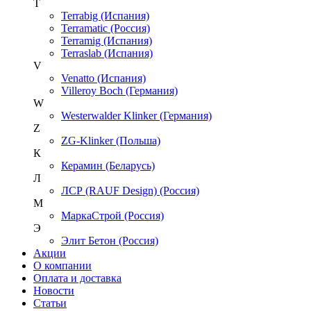
T
Terrabig (Испания)
Terramatic (Россия)
Terramig (Испания)
Terraslab (Испания)
V
Venatto (Испания)
Villeroy Boch (Германия)
W
Westerwalder Klinker (Германия)
Z
ZG-Klinker (Польша)
К
Керамин (Беларусь)
Л
ЛСР (RAUF Design) (Россия)
М
МаркаСтрой (Россия)
Э
Элит Бетон (Россия)
Акции
О компании
Оплата и доставка
Новости
Статьи