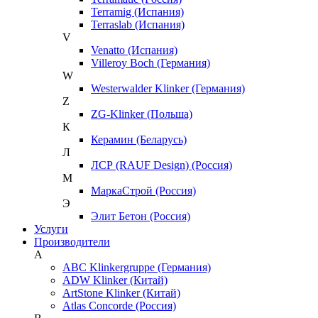
Terramig (Испания)
Terraslab (Испания)
V
Venatto (Испания)
Villeroy Boch (Германия)
W
Westerwalder Klinker (Германия)
Z
ZG-Klinker (Польша)
К
Керамин (Беларусь)
Л
ЛСР (RAUF Design) (Россия)
М
МаркаСтрой (Россия)
Э
Элит Бетон (Россия)
Услуги
Производители
A
ABC Klinkergruppe (Германия)
ADW Klinker (Китай)
ArtStone Klinker (Китай)
Atlas Concorde (Россия)