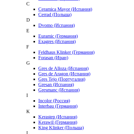
C
Ceramica Mayor (Испания)
Cerrad (Польша)
D
Dvomo (Испания)
E
Euramic (Германия)
Exagres (Испания)
F
Feldhaus Klinker (Германия)
Forasan (Иран)
G
Gres de Alloza (Испания)
Gres de Aragon (Испания)
Gres Tejo (Португалия)
Gresan (Испания)
Gresmanc (Испания)
I
Incolor (Россия)
Interbau (Германия)
K
Kerastep (Испания)
Kerawil (Германия)
King Klinker (Польша)
L