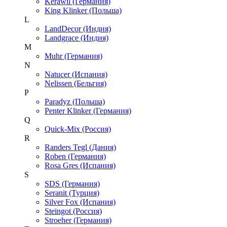
Kerawil (Германия)
King Klinker (Польша)
L
LandDecor (Индия)
Landgrace (Индия)
M
Muhr (Германия)
N
Natucer (Испания)
Nelissen (Бельгия)
P
Paradyz (Польша)
Penter Klinker (Германия)
Q
Quick-Mix (Россия)
R
Randers Tegl (Дания)
Roben (Германия)
Rosa Gres (Испания)
S
SDS (Германия)
Seranit (Турция)
Silver Fox (Испания)
Steingot (Россия)
Stroeher (Германия)