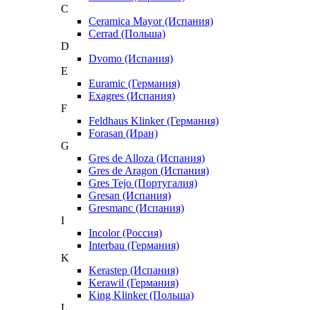
C
Ceramica Mayor (Испания)
Cerrad (Польша)
D
Dvomo (Испания)
E
Euramic (Германия)
Exagres (Испания)
F
Feldhaus Klinker (Германия)
Forasan (Иран)
G
Gres de Alloza (Испания)
Gres de Aragon (Испания)
Gres Tejo (Португалия)
Gresan (Испания)
Gresmanc (Испания)
I
Incolor (Россия)
Interbau (Германия)
K
Kerastep (Испания)
Kerawil (Германия)
King Klinker (Польша)
L