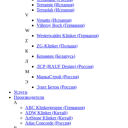
Terramig (Испания)
Terraslab (Испания)
V
Venatto (Испания)
Villeroy Boch (Германия)
W
Westerwalder Klinker (Германия)
Z
ZG-Klinker (Польша)
К
Керамин (Беларусь)
Л
ЛСР (RAUF Design) (Россия)
М
МаркаСтрой (Россия)
Э
Элит Бетон (Россия)
Услуги
Производители
A
ABC Klinkergruppe (Германия)
ADW Klinker (Китай)
ArtStone Klinker (Китай)
Atlas Concorde (Россия)