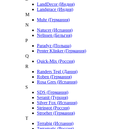
LandDecor (Индия)
Landgrace (Индия)
M
Muhr (Германия)
N
Natucer (Испания)
Nelissen (Бельгия)
P
Paradyz (Польша)
Penter Klinker (Германия)
Q
Quick-Mix (Россия)
R
Randers Tegl (Дания)
Roben (Германия)
Rosa Gres (Испания)
S
SDS (Германия)
Seranit (Турция)
Silver Fox (Испания)
Steingot (Россия)
Stroeher (Германия)
T
Terrabig (Испания)
Terramatic (Россия)