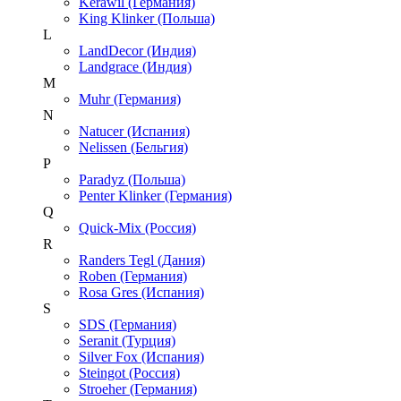
Kerawil (Германия)
King Klinker (Польша)
L
LandDecor (Индия)
Landgrace (Индия)
M
Muhr (Германия)
N
Natucer (Испания)
Nelissen (Бельгия)
P
Paradyz (Польша)
Penter Klinker (Германия)
Q
Quick-Mix (Россия)
R
Randers Tegl (Дания)
Roben (Германия)
Rosa Gres (Испания)
S
SDS (Германия)
Seranit (Турция)
Silver Fox (Испания)
Steingot (Россия)
Stroeher (Германия)