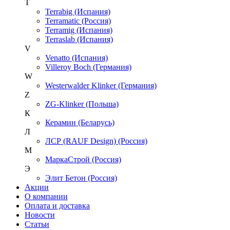
T
Terrabig (Испания)
Terramatic (Россия)
Terramig (Испания)
Terraslab (Испания)
V
Venatto (Испания)
Villeroy Boch (Германия)
W
Westerwalder Klinker (Германия)
Z
ZG-Klinker (Польша)
К
Керамин (Беларусь)
Л
ЛСР (RAUF Design) (Россия)
М
МаркаСтрой (Россия)
Э
Элит Бетон (Россия)
Акции
О компании
Оплата и доставка
Новости
Статьи