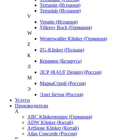
Terramig (Испания)
Terraslab (Испания)
V
Venatto (Испания)
Villeroy Boch (Германия)
W
Westerwalder Klinker (Германия)
Z
ZG-Klinker (Польша)
К
Керамин (Беларусь)
Л
ЛСР (RAUF Design) (Россия)
М
МаркаСтрой (Россия)
Э
Элит Бетон (Россия)
Услуги
Производители
A
ABC Klinkergruppe (Германия)
ADW Klinker (Китай)
ArtStone Klinker (Китай)
Atlas Concorde (Россия)