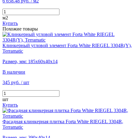
6 658.48 руб.
/ м2
м2
Купить
Похожие товары
Клинкерный угловой элемент Forta White RIEGEL 3304R(Y),
Terramatic
Размер, мм: 185х60х40х14
В наличии
345 руб.
/ шт
шт
Купить
Фасадная клинкерная плитка Forta White RIEGEL 3304R,
Terramatic
Размер, мм: 390х40х14