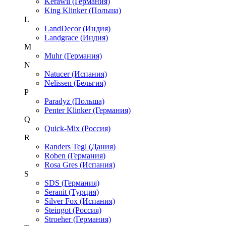
Kerawil (Германия)
King Klinker (Польша)
L
LandDecor (Индия)
Landgrace (Индия)
M
Muhr (Германия)
N
Natucer (Испания)
Nelissen (Бельгия)
P
Paradyz (Польша)
Penter Klinker (Германия)
Q
Quick-Mix (Россия)
R
Randers Tegl (Дания)
Roben (Германия)
Rosa Gres (Испания)
S
SDS (Германия)
Seranit (Турция)
Silver Fox (Испания)
Steingot (Россия)
Stroeher (Германия)