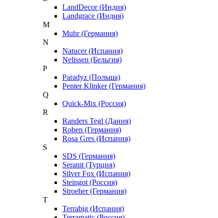
LandDecor (Индия)
Landgrace (Индия)
M
Muhr (Германия)
N
Natucer (Испания)
Nelissen (Бельгия)
P
Paradyz (Польша)
Penter Klinker (Германия)
Q
Quick-Mix (Россия)
R
Randers Tegl (Дания)
Roben (Германия)
Rosa Gres (Испания)
S
SDS (Германия)
Seranit (Турция)
Silver Fox (Испания)
Steingot (Россия)
Stroeher (Германия)
T
Terrabig (Испания)
Terramatic (Россия)