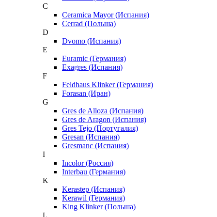
C
Ceramica Mayor (Испания)
Cerrad (Польша)
D
Dvomo (Испания)
E
Euramic (Германия)
Exagres (Испания)
F
Feldhaus Klinker (Германия)
Forasan (Иран)
G
Gres de Alloza (Испания)
Gres de Aragon (Испания)
Gres Tejo (Португалия)
Gresan (Испания)
Gresmanc (Испания)
I
Incolor (Россия)
Interbau (Германия)
K
Kerastep (Испания)
Kerawil (Германия)
King Klinker (Польша)
L