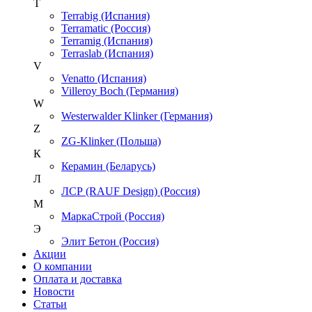
T
Terrabig (Испания)
Terramatic (Россия)
Terramig (Испания)
Terraslab (Испания)
V
Venatto (Испания)
Villeroy Boch (Германия)
W
Westerwalder Klinker (Германия)
Z
ZG-Klinker (Польша)
К
Керамин (Беларусь)
Л
ЛСР (RAUF Design) (Россия)
М
МаркаСтрой (Россия)
Э
Элит Бетон (Россия)
Акции
О компании
Оплата и доставка
Новости
Статьи