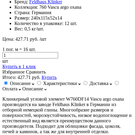
Бренд:
Feldhaus Klinker
Коллекция:
760 Vascu argo oxana
Страна:
Германия
Размер:
240х115х52х14
Количество в упаковке:
12 шт.
Вес:
0,5 кг/шт.
Цена:
427.71 руб.
/шт
1
пог. м
= 16 шт.
шт
Купить в 1 клик
Избранное
Сравнить
Итого:
427.71 руб.
Купить
Описание
Характеристики
Доставка
Оплата
Описание
Клинкерный угловой элемент W760DF14 Vascu argo oxana
производится на заводе Feldhaus Klinker в Германии из
отборной немецкой глины. Многообразие размеров и
поверхностей, морозоустойчивость, низкое водопоглощение и
естественный вид является преимуществом данного
производителя. Подходит для облицовки фасада, цоколя,
печей и каминов, а так же для внутренней отделки.