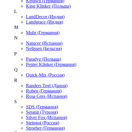
Kerawil (Германия)
King Klinker (Польша)
L
LandDecor (Индия)
Landgrace (Индия)
M
Muhr (Германия)
N
Natucer (Испания)
Nelissen (Бельгия)
P
Paradyz (Польша)
Penter Klinker (Германия)
Q
Quick-Mix (Россия)
R
Randers Tegl (Дания)
Roben (Германия)
Rosa Gres (Испания)
S
SDS (Германия)
Seranit (Турция)
Silver Fox (Испания)
Steingot (Россия)
Stroeher (Германия)