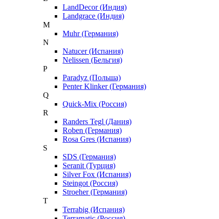
LandDecor (Индия)
Landgrace (Индия)
M
Muhr (Германия)
N
Natucer (Испания)
Nelissen (Бельгия)
P
Paradyz (Польша)
Penter Klinker (Германия)
Q
Quick-Mix (Россия)
R
Randers Tegl (Дания)
Roben (Германия)
Rosa Gres (Испания)
S
SDS (Германия)
Seranit (Турция)
Silver Fox (Испания)
Steingot (Россия)
Stroeher (Германия)
T
Terrabig (Испания)
Terramatic (Россия)