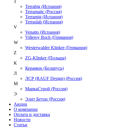
T
Terrabig (Испания)
Terramatic (Россия)
Terramig (Испания)
Terraslab (Испания)
V
Venatto (Испания)
Villeroy Boch (Германия)
W
Westerwalder Klinker (Германия)
Z
ZG-Klinker (Польша)
К
Керамин (Беларусь)
Л
ЛСР (RAUF Design) (Россия)
М
МаркаСтрой (Россия)
Э
Элит Бетон (Россия)
Акции
О компании
Оплата и доставка
Новости
Статьи