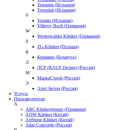
Terramig (Испания)
Terraslab (Испания)
V
Venatto (Испания)
Villeroy Boch (Германия)
W
Westerwalder Klinker (Германия)
Z
ZG-Klinker (Польша)
К
Керамин (Беларусь)
Л
ЛСР (RAUF Design) (Россия)
М
МаркаСтрой (Россия)
Э
Элит Бетон (Россия)
Услуги
Производители
A
ABC Klinkergruppe (Германия)
ADW Klinker (Китай)
ArtStone Klinker (Китай)
Atlas Concorde (Россия)