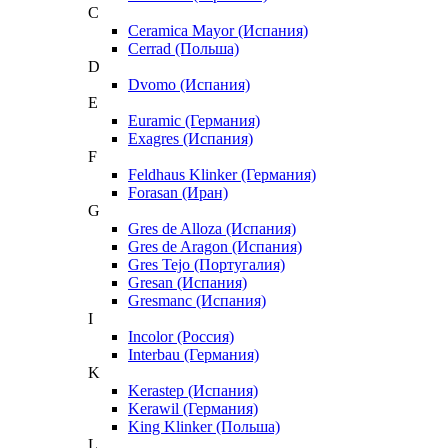
C
Ceramica Mayor (Испания)
Cerrad (Польша)
D
Dvomo (Испания)
E
Euramic (Германия)
Exagres (Испания)
F
Feldhaus Klinker (Германия)
Forasan (Иран)
G
Gres de Alloza (Испания)
Gres de Aragon (Испания)
Gres Tejo (Португалия)
Gresan (Испания)
Gresmanc (Испания)
I
Incolor (Россия)
Interbau (Германия)
K
Kerastep (Испания)
Kerawil (Германия)
King Klinker (Польша)
L