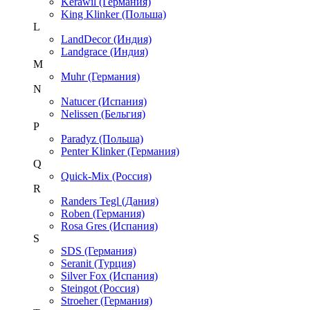
Kerawil (Германия)
King Klinker (Польша)
L
LandDecor (Индия)
Landgrace (Индия)
M
Muhr (Германия)
N
Natucer (Испания)
Nelissen (Бельгия)
P
Paradyz (Польша)
Penter Klinker (Германия)
Q
Quick-Mix (Россия)
R
Randers Tegl (Дания)
Roben (Германия)
Rosa Gres (Испания)
S
SDS (Германия)
Seranit (Турция)
Silver Fox (Испания)
Steingot (Россия)
Stroeher (Германия)