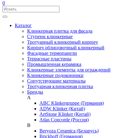
0
Каталог
Клинкерная плитка для фасада
Ступени клинкерные
Тротуарный клинкерный кирпич
Кирпич облицовочный клинкерный
Фасадные термопанели
Террасные пластины
Промышленная керамика
Клинкерные элементы для ограждений
Клинкерные подоконники
Сопутствующие материалы
Тротуарная клинкерная плитка
Бренды
A
ABC Klinkergruppe (Германия)
ADW Klinker (Китай)
ArtStone Klinker (Китай)
Atlas Concorde (Россия)
B
Beryoza Ceramica (Беларусь)
Brickhoff (Германия)