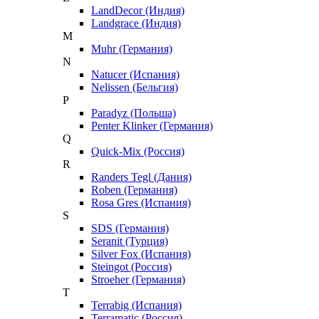
LandDecor (Индия)
Landgrace (Индия)
M
Muhr (Германия)
N
Natucer (Испания)
Nelissen (Бельгия)
P
Paradyz (Польша)
Penter Klinker (Германия)
Q
Quick-Mix (Россия)
R
Randers Tegl (Дания)
Roben (Германия)
Rosa Gres (Испания)
S
SDS (Германия)
Seranit (Турция)
Silver Fox (Испания)
Steingot (Россия)
Stroeher (Германия)
T
Terrabig (Испания)
Terramatic (Россия)