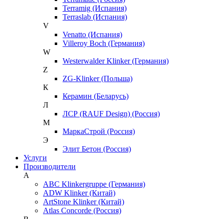
Terramig (Испания)
Terraslab (Испания)
V
Venatto (Испания)
Villeroy Boch (Германия)
W
Westerwalder Klinker (Германия)
Z
ZG-Klinker (Польша)
К
Керамин (Беларусь)
Л
ЛСР (RAUF Design) (Россия)
М
МаркаСтрой (Россия)
Э
Элит Бетон (Россия)
Услуги
Производители
A
ABC Klinkergruppe (Германия)
ADW Klinker (Китай)
ArtStone Klinker (Китай)
Atlas Concorde (Россия)