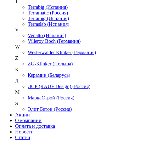
T
Terrabig (Испания)
Terramatic (Россия)
Terramig (Испания)
Terraslab (Испания)
V
Venatto (Испания)
Villeroy Boch (Германия)
W
Westerwalder Klinker (Германия)
Z
ZG-Klinker (Польша)
К
Керамин (Беларусь)
Л
ЛСР (RAUF Design) (Россия)
М
МаркаСтрой (Россия)
Э
Элит Бетон (Россия)
Акции
О компании
Оплата и доставка
Новости
Статьи