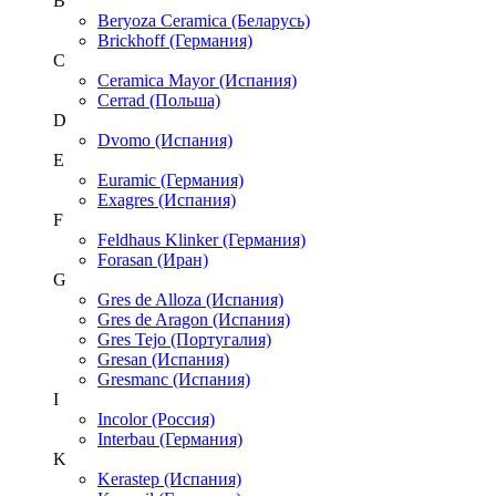
B
Beryoza Ceramica (Беларусь)
Brickhoff (Германия)
C
Ceramica Mayor (Испания)
Cerrad (Польша)
D
Dvomo (Испания)
E
Euramic (Германия)
Exagres (Испания)
F
Feldhaus Klinker (Германия)
Forasan (Иран)
G
Gres de Alloza (Испания)
Gres de Aragon (Испания)
Gres Tejo (Португалия)
Gresan (Испания)
Gresmanc (Испания)
I
Incolor (Россия)
Interbau (Германия)
K
Kerastep (Испания)