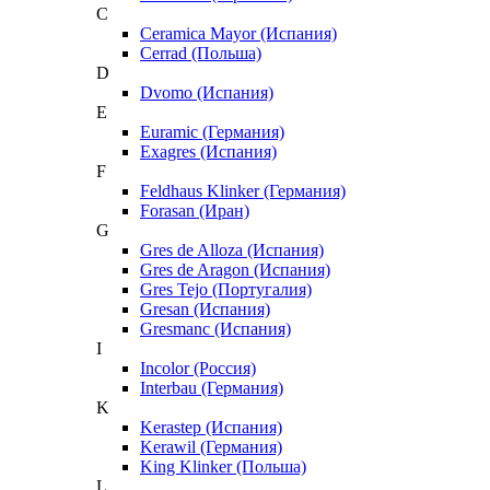
C
Ceramica Mayor (Испания)
Cerrad (Польша)
D
Dvomo (Испания)
E
Euramic (Германия)
Exagres (Испания)
F
Feldhaus Klinker (Германия)
Forasan (Иран)
G
Gres de Alloza (Испания)
Gres de Aragon (Испания)
Gres Tejo (Португалия)
Gresan (Испания)
Gresmanc (Испания)
I
Incolor (Россия)
Interbau (Германия)
K
Kerastep (Испания)
Kerawil (Германия)
King Klinker (Польша)
L