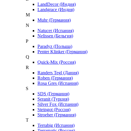
LandDecor (Индия)
Landgrace (Индия)
M
Muhr (Германия)
N
Natucer (Испания)
Nelissen (Бельгия)
P
Paradyz (Польша)
Penter Klinker (Германия)
Q
Quick-Mix (Россия)
R
Randers Tegl (Дания)
Roben (Германия)
Rosa Gres (Испания)
S
SDS (Германия)
Seranit (Турция)
Silver Fox (Испания)
Steingot (Россия)
Stroeher (Германия)
T
Terrabig (Испания)
Terramatic (Россия)