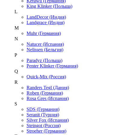
Kerawil (Германия)
King Klinker (Польша)
L
LandDecor (Индия)
Landgrace (Индия)
M
Muhr (Германия)
N
Natucer (Испания)
Nelissen (Бельгия)
P
Paradyz (Польша)
Penter Klinker (Германия)
Q
Quick-Mix (Россия)
R
Randers Tegl (Дания)
Roben (Германия)
Rosa Gres (Испания)
S
SDS (Германия)
Seranit (Турция)
Silver Fox (Испания)
Steingot (Россия)
Stroeher (Германия)