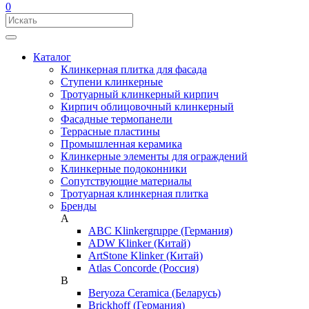
0
Каталог
Клинкерная плитка для фасада
Ступени клинкерные
Тротуарный клинкерный кирпич
Кирпич облицовочный клинкерный
Фасадные термопанели
Террасные пластины
Промышленная керамика
Клинкерные элементы для ограждений
Клинкерные подоконники
Сопутствующие материалы
Тротуарная клинкерная плитка
Бренды
A
ABC Klinkergruppe (Германия)
ADW Klinker (Китай)
ArtStone Klinker (Китай)
Atlas Concorde (Россия)
B
Beryoza Ceramica (Беларусь)
Brickhoff (Германия)