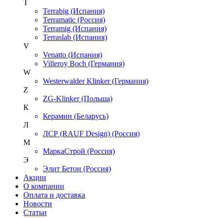
T
Terrabig (Испания)
Terramatic (Россия)
Terramig (Испания)
Terraslab (Испания)
V
Venatto (Испания)
Villeroy Boch (Германия)
W
Westerwalder Klinker (Германия)
Z
ZG-Klinker (Польша)
К
Керамин (Беларусь)
Л
ЛСР (RAUF Design) (Россия)
М
МаркаСтрой (Россия)
Э
Элит Бетон (Россия)
Акции
О компании
Оплата и доставка
Новости
Статьи