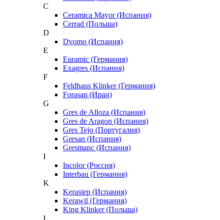
C
Ceramica Mayor (Испания)
Cerrad (Польша)
D
Dvomo (Испания)
E
Euramic (Германия)
Exagres (Испания)
F
Feldhaus Klinker (Германия)
Forasan (Иран)
G
Gres de Alloza (Испания)
Gres de Aragon (Испания)
Gres Tejo (Португалия)
Gresan (Испания)
Gresmanc (Испания)
I
Incolor (Россия)
Interbau (Германия)
K
Kerastep (Испания)
Kerawil (Германия)
King Klinker (Польша)
L