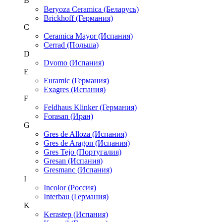
B
Beryoza Ceramica (Беларусь)
Brickhoff (Германия)
C
Ceramica Mayor (Испания)
Cerrad (Польша)
D
Dvomo (Испания)
E
Euramic (Германия)
Exagres (Испания)
F
Feldhaus Klinker (Германия)
Forasan (Иран)
G
Gres de Alloza (Испания)
Gres de Aragon (Испания)
Gres Tejo (Португалия)
Gresan (Испания)
Gresmanc (Испания)
I
Incolor (Россия)
Interbau (Германия)
K
Kerastep (Испания)