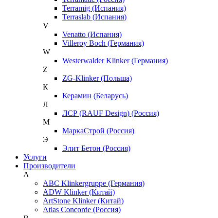
Terramig (Испания)
Terraslab (Испания)
V
Venatto (Испания)
Villeroy Boch (Германия)
W
Westerwalder Klinker (Германия)
Z
ZG-Klinker (Польша)
К
Керамин (Беларусь)
Л
ЛСР (RAUF Design) (Россия)
М
МаркаСтрой (Россия)
Э
Элит Бетон (Россия)
Услуги
Производители
A
ABC Klinkergruppe (Германия)
ADW Klinker (Китай)
ArtStone Klinker (Китай)
Atlas Concorde (Россия)