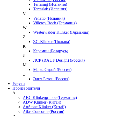
Terramig (Испания)
Terraslab (Испания)
V
Venatto (Испания)
Villeroy Boch (Германия)
W
Westerwalder Klinker (Германия)
Z
ZG-Klinker (Польша)
К
Керамин (Беларусь)
Л
ЛСР (RAUF Design) (Россия)
М
МаркаСтрой (Россия)
Э
Элит Бетон (Россия)
Услуги
Производители
A
ABC Klinkergruppe (Германия)
ADW Klinker (Китай)
ArtStone Klinker (Китай)
Atlas Concorde (Россия)