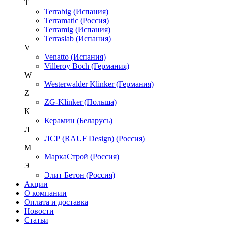
T
Terrabig (Испания)
Terramatic (Россия)
Terramig (Испания)
Terraslab (Испания)
V
Venatto (Испания)
Villeroy Boch (Германия)
W
Westerwalder Klinker (Германия)
Z
ZG-Klinker (Польша)
К
Керамин (Беларусь)
Л
ЛСР (RAUF Design) (Россия)
М
МаркаСтрой (Россия)
Э
Элит Бетон (Россия)
Акции
О компании
Оплата и доставка
Новости
Статьи