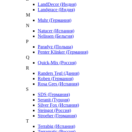
LandDecor (Индия)
Landgrace (Индия)
M
Muhr (Германия)
N
Natucer (Испания)
Nelissen (Бельгия)
P
Paradyz (Польша)
Penter Klinker (Германия)
Q
Quick-Mix (Россия)
R
Randers Tegl (Дания)
Roben (Германия)
Rosa Gres (Испания)
S
SDS (Германия)
Seranit (Турция)
Silver Fox (Испания)
Steingot (Россия)
Stroeher (Германия)
T
Terrabig (Испания)
Terramatic (Россия)