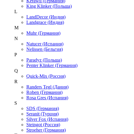
Kerawil (Германия)
King Klinker (Польша)
L
LandDecor (Индия)
Landgrace (Индия)
M
Muhr (Германия)
N
Natucer (Испания)
Nelissen (Бельгия)
P
Paradyz (Польша)
Penter Klinker (Германия)
Q
Quick-Mix (Россия)
R
Randers Tegl (Дания)
Roben (Германия)
Rosa Gres (Испания)
S
SDS (Германия)
Seranit (Турция)
Silver Fox (Испания)
Steingot (Россия)
Stroeher (Германия)