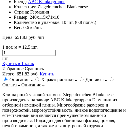
Бренд:
ABC Klinkergruppe
Коллекция:
Ziegelriemchen Blankenese
Страна:
Германия
Размер:
240х115х71х10
Количество в упаковке:
10 шт. (0,8 пог.м.)
Вес:
0,6 кг/шт.
Цена:
651.83 руб.
/шт
1
пог. м
= 12,5 шт.
шт
Купить в 1 клик
Избранное
Сравнить
Итого:
651.83 руб.
Купить
Описание
Характеристики
Доставка
Оплата
Описание
Клинкерный угловой элемент Ziegelriemchen Blankenese
производится на заводе ABC Klinkergruppe в Германии из
отборной немецкой глины. Многообразие размеров и
поверхностей, морозоустойчивость, низкое водопоглощение и
естественный вид является преимуществом данного
производителя. Подходит для облицовки фасада, цоколя,
печей и каминов, а так же для внутренней отделки.