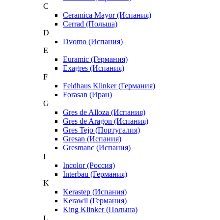
C
Ceramica Mayor (Испания)
Cerrad (Польша)
D
Dvomo (Испания)
E
Euramic (Германия)
Exagres (Испания)
F
Feldhaus Klinker (Германия)
Forasan (Иран)
G
Gres de Alloza (Испания)
Gres de Aragon (Испания)
Gres Tejo (Португалия)
Gresan (Испания)
Gresmanc (Испания)
I
Incolor (Россия)
Interbau (Германия)
K
Kerastep (Испания)
Kerawil (Германия)
King Klinker (Польша)
L