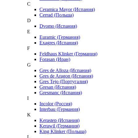
C
Ceramica Mayor (Испания)
Cerrad (Польша)
D
Dvomo (Испания)
E
Euramic (Германия)
Exagres (Испания)
F
Feldhaus Klinker (Германия)
Forasan (Иран)
G
Gres de Alloza (Испания)
Gres de Aragon (Испания)
Gres Tejo (Португалия)
Gresan (Испания)
Gresmanc (Испания)
I
Incolor (Россия)
Interbau (Германия)
K
Kerastep (Испания)
Kerawil (Германия)
King Klinker (Польша)
L