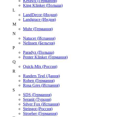
Kerawil (Германия)
King Klinker (Польша)
L
LandDecor (Индия)
Landgrace (Индия)
M
Muhr (Германия)
N
Natucer (Испания)
Nelissen (Бельгия)
P
Paradyz (Польша)
Penter Klinker (Германия)
Q
Quick-Mix (Россия)
R
Randers Tegl (Дания)
Roben (Германия)
Rosa Gres (Испания)
S
SDS (Германия)
Seranit (Турция)
Silver Fox (Испания)
Steingot (Россия)
Stroeher (Германия)