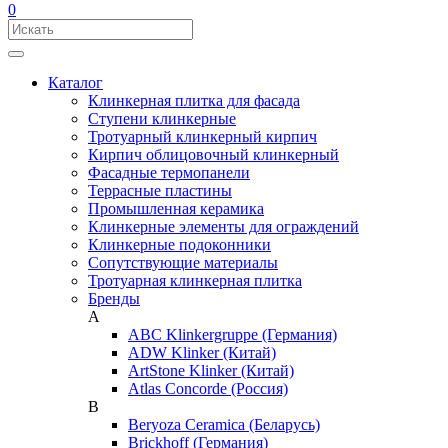
0
Каталог
Клинкерная плитка для фасада
Ступени клинкерные
Тротуарный клинкерный кирпич
Кирпич облицовочный клинкерный
Фасадные термопанели
Террасные пластины
Промышленная керамика
Клинкерные элементы для ограждений
Клинкерные подоконники
Сопутствующие материалы
Тротуарная клинкерная плитка
Бренды
A
ABC Klinkergruppe (Германия)
ADW Klinker (Китай)
ArtStone Klinker (Китай)
Atlas Concorde (Россия)
B
Beryoza Ceramica (Беларусь)
Brickhoff (Германия)