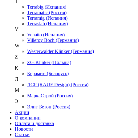
T
Terrabig (Испания)
Terramatic (Россия)
Terramig (Испания)
Terraslab (Испания)
V
Venatto (Испания)
Villeroy Boch (Германия)
W
Westerwalder Klinker (Германия)
Z
ZG-Klinker (Польша)
К
Керамин (Беларусь)
Л
ЛСР (RAUF Design) (Россия)
М
МаркаСтрой (Россия)
Э
Элит Бетон (Россия)
Акции
О компании
Оплата и доставка
Новости
Статьи