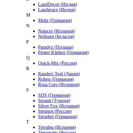
LandDecor (Индия)
Landgrace (Индия)
M
Muhr (Германия)
N
Natucer (Испания)
Nelissen (Бельгия)
P
Paradyz (Польша)
Penter Klinker (Германия)
Q
Quick-Mix (Россия)
R
Randers Tegl (Дания)
Roben (Германия)
Rosa Gres (Испания)
S
SDS (Германия)
Seranit (Турция)
Silver Fox (Испания)
Steingot (Россия)
Stroeher (Германия)
T
Terrabig (Испания)
Terramatic (Россия)