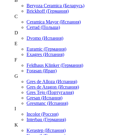
B
Beryoza Ceramica (Беларусь)
Brickhoff (Германия)
C
Ceramica Mayor (Испания)
Cerrad (Польша)
D
Dvomo (Испания)
E
Euramic (Германия)
Exagres (Испания)
F
Feldhaus Klinker (Германия)
Forasan (Иран)
G
Gres de Alloza (Испания)
Gres de Aragon (Испания)
Gres Tejo (Португалия)
Gresan (Испания)
Gresmanc (Испания)
I
Incolor (Россия)
Interbau (Германия)
K
Kerastep (Испания)