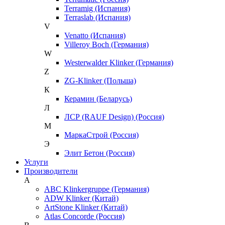
Terramig (Испания)
Terraslab (Испания)
V
Venatto (Испания)
Villeroy Boch (Германия)
W
Westerwalder Klinker (Германия)
Z
ZG-Klinker (Польша)
К
Керамин (Беларусь)
Л
ЛСР (RAUF Design) (Россия)
М
МаркаСтрой (Россия)
Э
Элит Бетон (Россия)
Услуги
Производители
A
ABC Klinkergruppe (Германия)
ADW Klinker (Китай)
ArtStone Klinker (Китай)
Atlas Concorde (Россия)