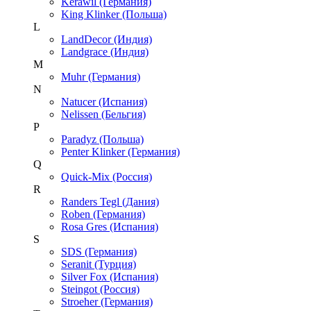
Kerawil (Германия)
King Klinker (Польша)
L
LandDecor (Индия)
Landgrace (Индия)
M
Muhr (Германия)
N
Natucer (Испания)
Nelissen (Бельгия)
P
Paradyz (Польша)
Penter Klinker (Германия)
Q
Quick-Mix (Россия)
R
Randers Tegl (Дания)
Roben (Германия)
Rosa Gres (Испания)
S
SDS (Германия)
Seranit (Турция)
Silver Fox (Испания)
Steingot (Россия)
Stroeher (Германия)