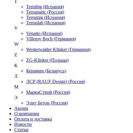
T
Terrabig (Испания)
Terramatic (Россия)
Terramig (Испания)
Terraslab (Испания)
V
Venatto (Испания)
Villeroy Boch (Германия)
W
Westerwalder Klinker (Германия)
Z
ZG-Klinker (Польша)
К
Керамин (Беларусь)
Л
ЛСР (RAUF Design) (Россия)
М
МаркаСтрой (Россия)
Э
Элит Бетон (Россия)
Акции
О компании
Оплата и доставка
Новости
Статьи