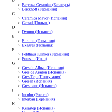
B
Beryoza Ceramica (Беларусь)
Brickhoff (Германия)
C
Ceramica Mayor (Испания)
Cerrad (Польша)
D
Dvomo (Испания)
E
Euramic (Германия)
Exagres (Испания)
F
Feldhaus Klinker (Германия)
Forasan (Иран)
G
Gres de Alloza (Испания)
Gres de Aragon (Испания)
Gres Tejo (Португалия)
Gresan (Испания)
Gresmanc (Испания)
I
Incolor (Россия)
Interbau (Германия)
K
Kerastep (Испания)