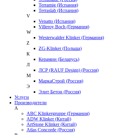
Terramig (Испания)
Terraslab (Испания)
V
Venatto (Испания)
Villeroy Boch (Германия)
W
Westerwalder Klinker (Германия)
Z
ZG-Klinker (Польша)
К
Керамин (Беларусь)
Л
ЛСР (RAUF Design) (Россия)
М
МаркаСтрой (Россия)
Э
Элит Бетон (Россия)
Услуги
Производители
A
ABC Klinkergruppe (Германия)
ADW Klinker (Китай)
ArtStone Klinker (Китай)
Atlas Concorde (Россия)