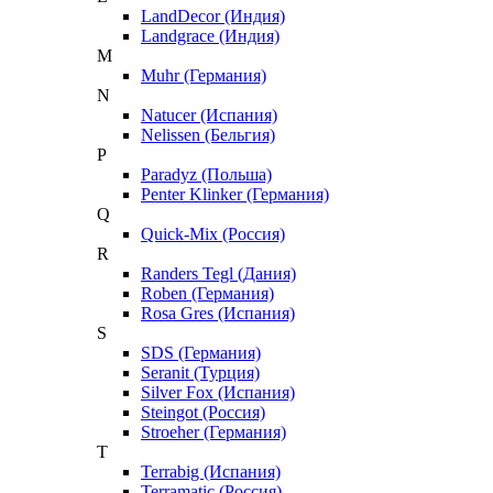
LandDecor (Индия)
Landgrace (Индия)
M
Muhr (Германия)
N
Natucer (Испания)
Nelissen (Бельгия)
P
Paradyz (Польша)
Penter Klinker (Германия)
Q
Quick-Mix (Россия)
R
Randers Tegl (Дания)
Roben (Германия)
Rosa Gres (Испания)
S
SDS (Германия)
Seranit (Турция)
Silver Fox (Испания)
Steingot (Россия)
Stroeher (Германия)
T
Terrabig (Испания)
Terramatic (Россия)