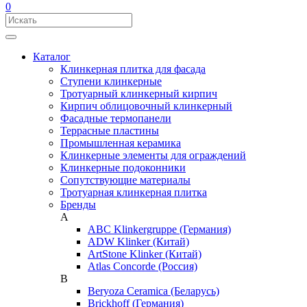
0
Каталог
Клинкерная плитка для фасада
Ступени клинкерные
Тротуарный клинкерный кирпич
Кирпич облицовочный клинкерный
Фасадные термопанели
Террасные пластины
Промышленная керамика
Клинкерные элементы для ограждений
Клинкерные подоконники
Сопутствующие материалы
Тротуарная клинкерная плитка
Бренды
A
ABC Klinkergruppe (Германия)
ADW Klinker (Китай)
ArtStone Klinker (Китай)
Atlas Concorde (Россия)
B
Beryoza Ceramica (Беларусь)
Brickhoff (Германия)