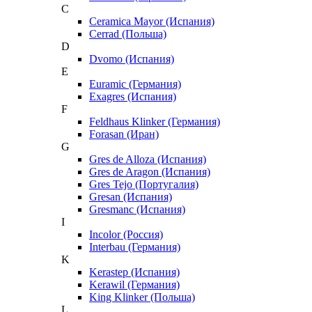
C
Ceramica Mayor (Испания)
Cerrad (Польша)
D
Dvomo (Испания)
E
Euramic (Германия)
Exagres (Испания)
F
Feldhaus Klinker (Германия)
Forasan (Иран)
G
Gres de Alloza (Испания)
Gres de Aragon (Испания)
Gres Tejo (Португалия)
Gresan (Испания)
Gresmanc (Испания)
I
Incolor (Россия)
Interbau (Германия)
K
Kerastep (Испания)
Kerawil (Германия)
King Klinker (Польша)
L