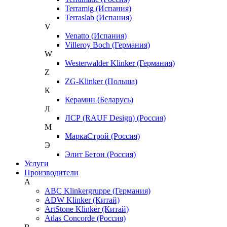
Terramig (Испания)
Terraslab (Испания)
V
Venatto (Испания)
Villeroy Boch (Германия)
W
Westerwalder Klinker (Германия)
Z
ZG-Klinker (Польша)
К
Керамин (Беларусь)
Л
ЛСР (RAUF Design) (Россия)
М
МаркаСтрой (Россия)
Э
Элит Бетон (Россия)
Услуги
Производители
A
ABC Klinkergruppe (Германия)
ADW Klinker (Китай)
ArtStone Klinker (Китай)
Atlas Concorde (Россия)