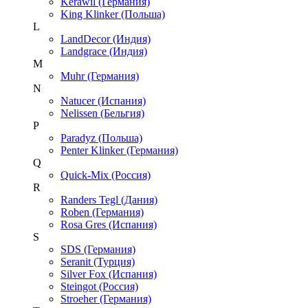
Kerawil (Германия)
King Klinker (Польша)
L
LandDecor (Индия)
Landgrace (Индия)
M
Muhr (Германия)
N
Natucer (Испания)
Nelissen (Бельгия)
P
Paradyz (Польша)
Penter Klinker (Германия)
Q
Quick-Mix (Россия)
R
Randers Tegl (Дания)
Roben (Германия)
Rosa Gres (Испания)
S
SDS (Германия)
Seranit (Турция)
Silver Fox (Испания)
Steingot (Россия)
Stroeher (Германия)