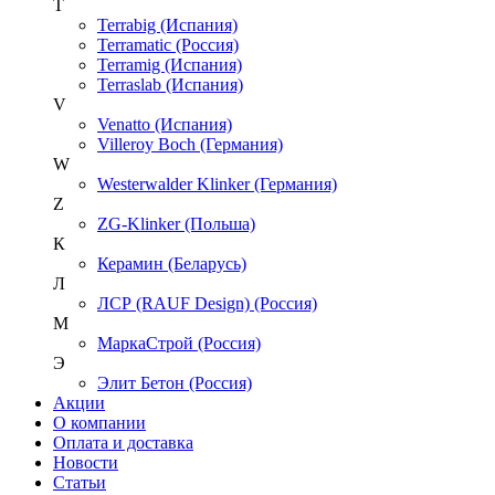
T
Terrabig (Испания)
Terramatic (Россия)
Terramig (Испания)
Terraslab (Испания)
V
Venatto (Испания)
Villeroy Boch (Германия)
W
Westerwalder Klinker (Германия)
Z
ZG-Klinker (Польша)
К
Керамин (Беларусь)
Л
ЛСР (RAUF Design) (Россия)
М
МаркаСтрой (Россия)
Э
Элит Бетон (Россия)
Акции
О компании
Оплата и доставка
Новости
Статьи