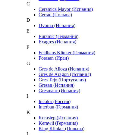
C
Ceramica Mayor (Испания)
Cerrad (Польша)
D
Dvomo (Испания)
E
Euramic (Германия)
Exagres (Испания)
F
Feldhaus Klinker (Германия)
Forasan (Иран)
G
Gres de Alloza (Испания)
Gres de Aragon (Испания)
Gres Tejo (Португалия)
Gresan (Испания)
Gresmanc (Испания)
I
Incolor (Россия)
Interbau (Германия)
K
Kerastep (Испания)
Kerawil (Германия)
King Klinker (Польша)
L