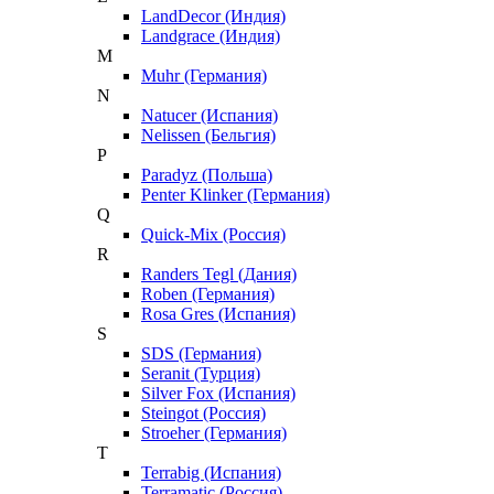
LandDecor (Индия)
Landgrace (Индия)
M
Muhr (Германия)
N
Natucer (Испания)
Nelissen (Бельгия)
P
Paradyz (Польша)
Penter Klinker (Германия)
Q
Quick-Mix (Россия)
R
Randers Tegl (Дания)
Roben (Германия)
Rosa Gres (Испания)
S
SDS (Германия)
Seranit (Турция)
Silver Fox (Испания)
Steingot (Россия)
Stroeher (Германия)
T
Terrabig (Испания)
Terramatic (Россия)