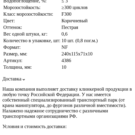
Водопоглощение, %:
≤ 3
Морозостойкость:
≥300 циклов
Класс морозостойкости:
F300
Цвет:
Коричневый
Оттенок:
Пестрая
Вес одной штуки, кг:
0,6
Количество в упаковке, шт:
10 шт. (0,8 пог.м.)
Формат:
NF
Размер, мм:
240х115х71х10
Артикул:
4386
Толщина, мм:
10
Доставка
Наша компания выполняет доставку клинкерной продукции в
любую точку Российской Федерации. У нас имеется
собственный специализированный транспортный парк (от
крана манипулятора, до фургонов различной вместимости).
Налажено надежное сотрудничество с различными
транспортными организациями РФ.
Условия и стоимость доставки: