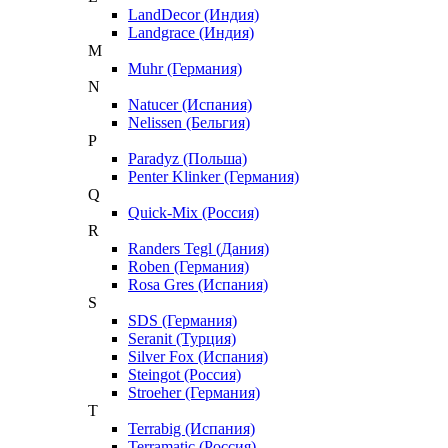
LandDecor (Индия)
Landgrace (Индия)
M
Muhr (Германия)
N
Natucer (Испания)
Nelissen (Бельгия)
P
Paradyz (Польша)
Penter Klinker (Германия)
Q
Quick-Mix (Россия)
R
Randers Tegl (Дания)
Roben (Германия)
Rosa Gres (Испания)
S
SDS (Германия)
Seranit (Турция)
Silver Fox (Испания)
Steingot (Россия)
Stroeher (Германия)
T
Terrabig (Испания)
Terramatic (Россия)