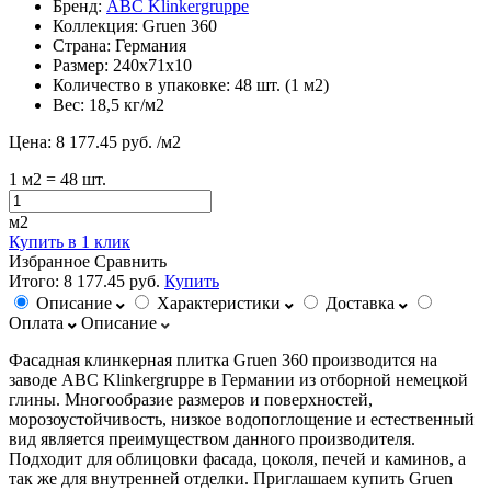
Бренд:
ABC Klinkergruppe
Коллекция:
Gruen 360
Страна:
Германия
Размер:
240х71х10
Количество в упаковке:
48 шт. (1 м2)
Вес:
18,5 кг/м2
Цена:
8 177.45 руб.
/м2
1
м2
= 48 шт.
м2
Купить в 1 клик
Избранное
Сравнить
Итого:
8 177.45 руб.
Купить
Описание
Характеристики
Доставка
Оплата
Описание
Фасадная клинкерная плитка Gruen 360 производится на
заводе ABC Klinkergruppe в Германии из отборной немецкой
глины. Многообразие размеров и поверхностей,
морозоустойчивость, низкое водопоглощение и естественный
вид является преимуществом данного производителя.
Подходит для облицовки фасада, цоколя, печей и каминов, а
так же для внутренней отделки. Приглашаем купить Gruen