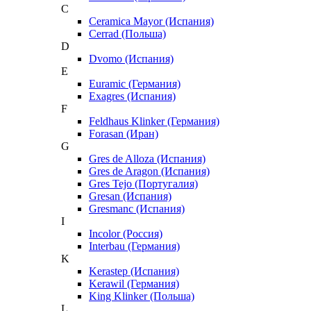
C
Ceramica Mayor (Испания)
Cerrad (Польша)
D
Dvomo (Испания)
E
Euramic (Германия)
Exagres (Испания)
F
Feldhaus Klinker (Германия)
Forasan (Иран)
G
Gres de Alloza (Испания)
Gres de Aragon (Испания)
Gres Tejo (Португалия)
Gresan (Испания)
Gresmanc (Испания)
I
Incolor (Россия)
Interbau (Германия)
K
Kerastep (Испания)
Kerawil (Германия)
King Klinker (Польша)
L