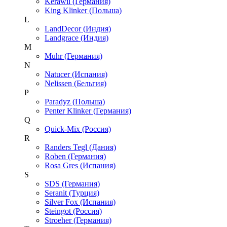
Kerawil (Германия)
King Klinker (Польша)
L
LandDecor (Индия)
Landgrace (Индия)
M
Muhr (Германия)
N
Natucer (Испания)
Nelissen (Бельгия)
P
Paradyz (Польша)
Penter Klinker (Германия)
Q
Quick-Mix (Россия)
R
Randers Tegl (Дания)
Roben (Германия)
Rosa Gres (Испания)
S
SDS (Германия)
Seranit (Турция)
Silver Fox (Испания)
Steingot (Россия)
Stroeher (Германия)