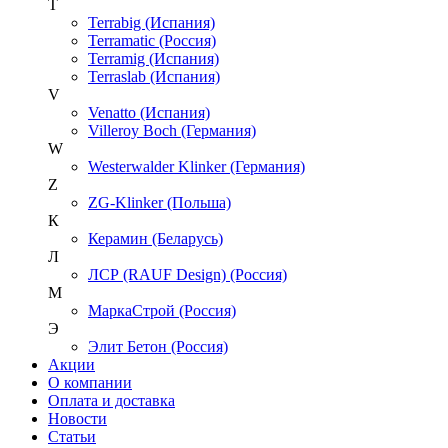
T
Terrabig (Испания)
Terramatic (Россия)
Terramig (Испания)
Terraslab (Испания)
V
Venatto (Испания)
Villeroy Boch (Германия)
W
Westerwalder Klinker (Германия)
Z
ZG-Klinker (Польша)
К
Керамин (Беларусь)
Л
ЛСР (RAUF Design) (Россия)
М
МаркаСтрой (Россия)
Э
Элит Бетон (Россия)
Акции
О компании
Оплата и доставка
Новости
Статьи