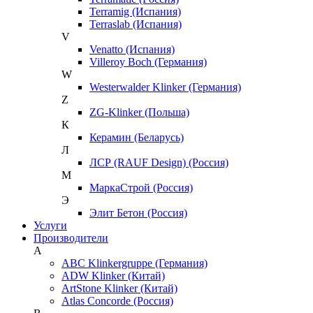
Terramig (Испания)
Terraslab (Испания)
V
Venatto (Испания)
Villeroy Boch (Германия)
W
Westerwalder Klinker (Германия)
Z
ZG-Klinker (Польша)
К
Керамин (Беларусь)
Л
ЛСР (RAUF Design) (Россия)
М
МаркаСтрой (Россия)
Э
Элит Бетон (Россия)
Услуги
Производители
A
ABC Klinkergruppe (Германия)
ADW Klinker (Китай)
ArtStone Klinker (Китай)
Atlas Concorde (Россия)