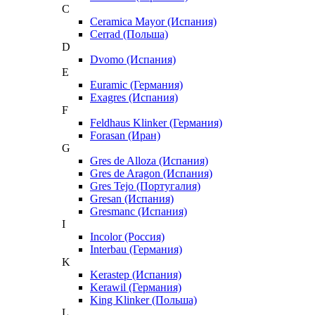
C
Ceramica Mayor (Испания)
Cerrad (Польша)
D
Dvomo (Испания)
E
Euramic (Германия)
Exagres (Испания)
F
Feldhaus Klinker (Германия)
Forasan (Иран)
G
Gres de Alloza (Испания)
Gres de Aragon (Испания)
Gres Tejo (Португалия)
Gresan (Испания)
Gresmanc (Испания)
I
Incolor (Россия)
Interbau (Германия)
K
Kerastep (Испания)
Kerawil (Германия)
King Klinker (Польша)
L