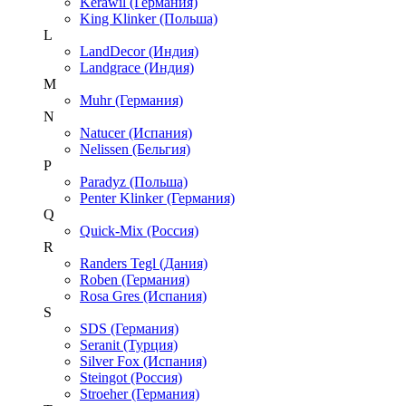
Kerawil (Германия)
King Klinker (Польша)
L
LandDecor (Индия)
Landgrace (Индия)
M
Muhr (Германия)
N
Natucer (Испания)
Nelissen (Бельгия)
P
Paradyz (Польша)
Penter Klinker (Германия)
Q
Quick-Mix (Россия)
R
Randers Tegl (Дания)
Roben (Германия)
Rosa Gres (Испания)
S
SDS (Германия)
Seranit (Турция)
Silver Fox (Испания)
Steingot (Россия)
Stroeher (Германия)