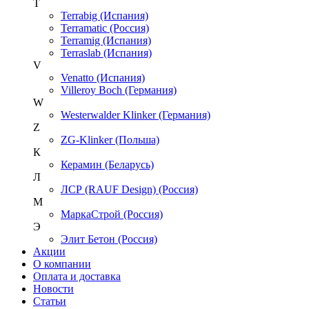
T
Terrabig (Испания)
Terramatic (Россия)
Terramig (Испания)
Terraslab (Испания)
V
Venatto (Испания)
Villeroy Boch (Германия)
W
Westerwalder Klinker (Германия)
Z
ZG-Klinker (Польша)
К
Керамин (Беларусь)
Л
ЛСР (RAUF Design) (Россия)
М
МаркаСтрой (Россия)
Э
Элит Бетон (Россия)
Акции
О компании
Оплата и доставка
Новости
Статьи