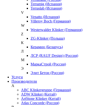
Terramig (Испания)
Terraslab (Испания)
V
Venatto (Испания)
Villeroy Boch (Германия)
W
Westerwalder Klinker (Германия)
Z
ZG-Klinker (Польша)
К
Керамин (Беларусь)
Л
ЛСР (RAUF Design) (Россия)
М
МаркаСтрой (Россия)
Э
Элит Бетон (Россия)
Услуги
Производители
A
ABC Klinkergruppe (Германия)
ADW Klinker (Китай)
ArtStone Klinker (Китай)
Atlas Concorde (Россия)