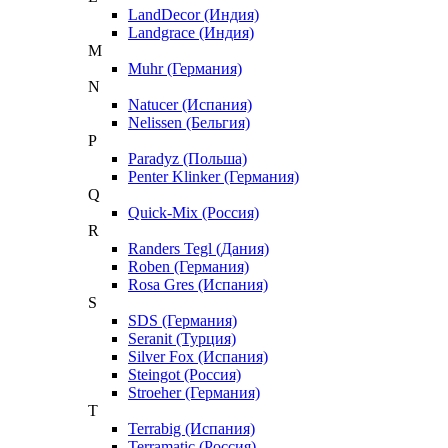
LandDecor (Индия)
Landgrace (Индия)
M
Muhr (Германия)
N
Natucer (Испания)
Nelissen (Бельгия)
P
Paradyz (Польша)
Penter Klinker (Германия)
Q
Quick-Mix (Россия)
R
Randers Tegl (Дания)
Roben (Германия)
Rosa Gres (Испания)
S
SDS (Германия)
Seranit (Турция)
Silver Fox (Испания)
Steingot (Россия)
Stroeher (Германия)
T
Terrabig (Испания)
Terramatic (Россия)