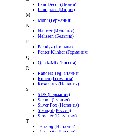
LandDecor (Индия)
Landgrace (Индия)
M
Muhr (Германия)
N
Natucer (Испания)
Nelissen (Бельгия)
P
Paradyz (Польша)
Penter Klinker (Германия)
Q
Quick-Mix (Россия)
R
Randers Tegl (Дания)
Roben (Германия)
Rosa Gres (Испания)
S
SDS (Германия)
Seranit (Турция)
Silver Fox (Испания)
Steingot (Россия)
Stroeher (Германия)
T
Terrabig (Испания)
Terramatic (Россия)