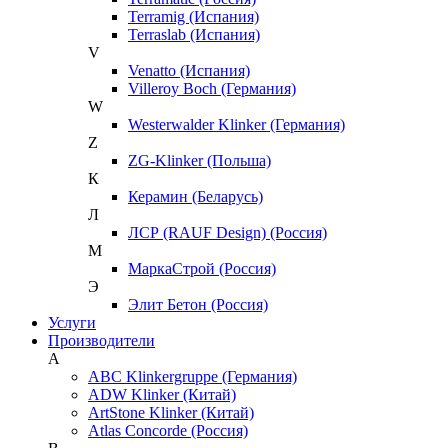
Terramig (Испания)
Terraslab (Испания)
V
Venatto (Испания)
Villeroy Boch (Германия)
W
Westerwalder Klinker (Германия)
Z
ZG-Klinker (Польша)
К
Керамин (Беларусь)
Л
ЛСР (RAUF Design) (Россия)
М
МаркаСтрой (Россия)
Э
Элит Бетон (Россия)
Услуги
Производители
A
ABC Klinkergruppe (Германия)
ADW Klinker (Китай)
ArtStone Klinker (Китай)
Atlas Concorde (Россия)