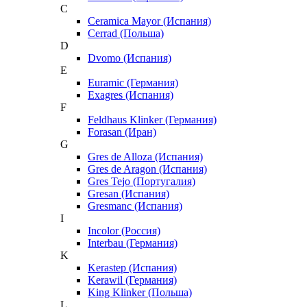
C
Ceramica Mayor (Испания)
Cerrad (Польша)
D
Dvomo (Испания)
E
Euramic (Германия)
Exagres (Испания)
F
Feldhaus Klinker (Германия)
Forasan (Иран)
G
Gres de Alloza (Испания)
Gres de Aragon (Испания)
Gres Tejo (Португалия)
Gresan (Испания)
Gresmanc (Испания)
I
Incolor (Россия)
Interbau (Германия)
K
Kerastep (Испания)
Kerawil (Германия)
King Klinker (Польша)
L