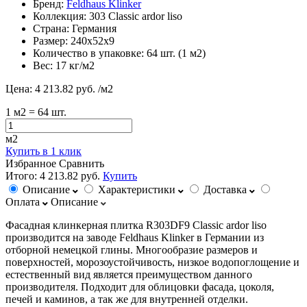
Бренд:
Feldhaus Klinker
Коллекция:
303 Classic ardor liso
Страна:
Германия
Размер:
240х52х9
Количество в упаковке:
64 шт. (1 м2)
Вес:
17 кг/м2
Цена:
4 213.82 руб.
/м2
1
м2
= 64 шт.
м2
Купить в 1 клик
Избранное
Сравнить
Итого:
4 213.82 руб.
Купить
Описание
Характеристики
Доставка
Оплата
Описание
Фасадная клинкерная плитка R303DF9 Classic ardor liso
производится на заводе Feldhaus Klinker в Германии из
отборной немецкой глины. Многообразие размеров и
поверхностей, морозоустойчивость, низкое водопоглощение и
естественный вид является преимуществом данного
производителя. Подходит для облицовки фасада, цоколя,
печей и каминов, а так же для внутренней отделки.