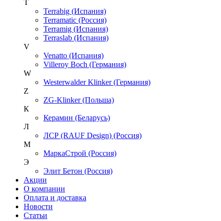
T
Terrabig (Испания)
Terramatic (Россия)
Terramig (Испания)
Terraslab (Испания)
V
Venatto (Испания)
Villeroy Boch (Германия)
W
Westerwalder Klinker (Германия)
Z
ZG-Klinker (Польша)
К
Керамин (Беларусь)
Л
ЛСР (RAUF Design) (Россия)
М
МаркаСтрой (Россия)
Э
Элит Бетон (Россия)
Акции
О компании
Оплата и доставка
Новости
Статьи