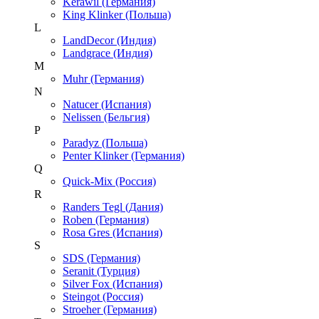
Kerawil (Германия)
King Klinker (Польша)
L
LandDecor (Индия)
Landgrace (Индия)
M
Muhr (Германия)
N
Natucer (Испания)
Nelissen (Бельгия)
P
Paradyz (Польша)
Penter Klinker (Германия)
Q
Quick-Mix (Россия)
R
Randers Tegl (Дания)
Roben (Германия)
Rosa Gres (Испания)
S
SDS (Германия)
Seranit (Турция)
Silver Fox (Испания)
Steingot (Россия)
Stroeher (Германия)