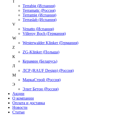
T
Terrabig (Испания)
Terramatic (Россия)
Terramig (Испания)
Terraslab (Испания)
V
Venatto (Испания)
Villeroy Boch (Германия)
W
Westerwalder Klinker (Германия)
Z
ZG-Klinker (Польша)
К
Керамин (Беларусь)
Л
ЛСР (RAUF Design) (Россия)
М
МаркаСтрой (Россия)
Э
Элит Бетон (Россия)
Акции
О компании
Оплата и доставка
Новости
Статьи