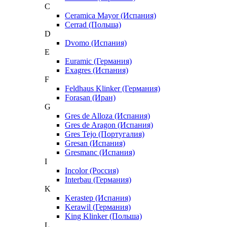
C
Ceramica Mayor (Испания)
Cerrad (Польша)
D
Dvomo (Испания)
E
Euramic (Германия)
Exagres (Испания)
F
Feldhaus Klinker (Германия)
Forasan (Иран)
G
Gres de Alloza (Испания)
Gres de Aragon (Испания)
Gres Tejo (Португалия)
Gresan (Испания)
Gresmanc (Испания)
I
Incolor (Россия)
Interbau (Германия)
K
Kerastep (Испания)
Kerawil (Германия)
King Klinker (Польша)
L