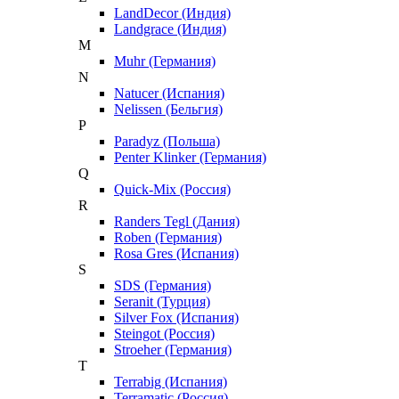
LandDecor (Индия)
Landgrace (Индия)
M
Muhr (Германия)
N
Natucer (Испания)
Nelissen (Бельгия)
P
Paradyz (Польша)
Penter Klinker (Германия)
Q
Quick-Mix (Россия)
R
Randers Tegl (Дания)
Roben (Германия)
Rosa Gres (Испания)
S
SDS (Германия)
Seranit (Турция)
Silver Fox (Испания)
Steingot (Россия)
Stroeher (Германия)
T
Terrabig (Испания)
Terramatic (Россия)