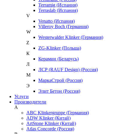
Terramig (Испания)
Terraslab (Испания)
V
Venatto (Испания)
Villeroy Boch (Германия)
W
Westerwalder Klinker (Германия)
Z
ZG-Klinker (Польша)
К
Керамин (Беларусь)
Л
ЛСР (RAUF Design) (Россия)
М
МаркаСтрой (Россия)
Э
Элит Бетон (Россия)
Услуги
Производители
A
ABC Klinkergruppe (Германия)
ADW Klinker (Китай)
ArtStone Klinker (Китай)
Atlas Concorde (Россия)