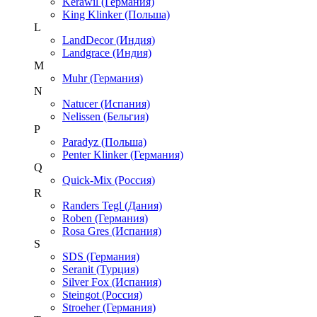
Kerawil (Германия)
King Klinker (Польша)
L
LandDecor (Индия)
Landgrace (Индия)
M
Muhr (Германия)
N
Natucer (Испания)
Nelissen (Бельгия)
P
Paradyz (Польша)
Penter Klinker (Германия)
Q
Quick-Mix (Россия)
R
Randers Tegl (Дания)
Roben (Германия)
Rosa Gres (Испания)
S
SDS (Германия)
Seranit (Турция)
Silver Fox (Испания)
Steingot (Россия)
Stroeher (Германия)