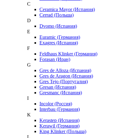
C
Ceramica Mayor (Испания)
Cerrad (Польша)
D
Dvomo (Испания)
E
Euramic (Германия)
Exagres (Испания)
F
Feldhaus Klinker (Германия)
Forasan (Иран)
G
Gres de Alloza (Испания)
Gres de Aragon (Испания)
Gres Tejo (Португалия)
Gresan (Испания)
Gresmanc (Испания)
I
Incolor (Россия)
Interbau (Германия)
K
Kerastep (Испания)
Kerawil (Германия)
King Klinker (Польша)
L