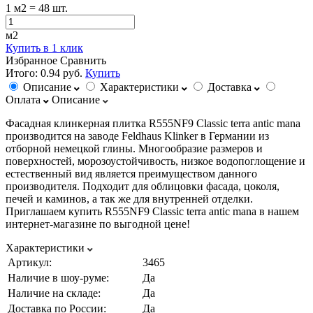
1
м2
= 48 шт.
м2
Купить в 1 клик
Избранное
Сравнить
Итого:
0.94 руб.
Купить
Описание
Характеристики
Доставка
Оплата
Описание
Фасадная клинкерная плитка R555NF9 Classic terra antic mana
производится на заводе Feldhaus Klinker в Германии из
отборной немецкой глины. Многообразие размеров и
поверхностей, морозоустойчивость, низкое водопоглощение и
естественный вид является преимуществом данного
производителя. Подходит для облицовки фасада, цоколя,
печей и каминов, а так же для внутренней отделки.
Приглашаем купить R555NF9 Classic terra antic mana в нашем
интернет-магазине по выгодной цене!
Характеристики
Артикул:
3465
Наличие в шоу-руме:
Да
Наличие на складе:
Да
Доставка по России:
Да