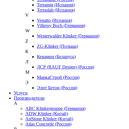
Terramig (Испания)
Terraslab (Испания)
V
Venatto (Испания)
Villeroy Boch (Германия)
W
Westerwalder Klinker (Германия)
Z
ZG-Klinker (Польша)
К
Керамин (Беларусь)
Л
ЛСР (RAUF Design) (Россия)
М
МаркаСтрой (Россия)
Э
Элит Бетон (Россия)
Услуги
Производители
A
ABC Klinkergruppe (Германия)
ADW Klinker (Китай)
ArtStone Klinker (Китай)
Atlas Concorde (Россия)