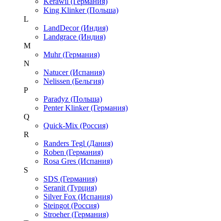
Kerawil (Германия)
King Klinker (Польша)
L
LandDecor (Индия)
Landgrace (Индия)
M
Muhr (Германия)
N
Natucer (Испания)
Nelissen (Бельгия)
P
Paradyz (Польша)
Penter Klinker (Германия)
Q
Quick-Mix (Россия)
R
Randers Tegl (Дания)
Roben (Германия)
Rosa Gres (Испания)
S
SDS (Германия)
Seranit (Турция)
Silver Fox (Испания)
Steingot (Россия)
Stroeher (Германия)