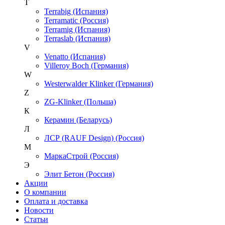
T
Terrabig (Испания)
Terramatic (Россия)
Terramig (Испания)
Terraslab (Испания)
V
Venatto (Испания)
Villeroy Boch (Германия)
W
Westerwalder Klinker (Германия)
Z
ZG-Klinker (Польша)
К
Керамин (Беларусь)
Л
ЛСР (RAUF Design) (Россия)
М
МаркаСтрой (Россия)
Э
Элит Бетон (Россия)
Акции
О компании
Оплата и доставка
Новости
Статьи