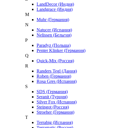
LandDecor (Индия)
Landgrace (Индия)
M
Muhr (Германия)
N
Natucer (Испания)
Nelissen (Бельгия)
P
Paradyz (Польша)
Penter Klinker (Германия)
Q
Quick-Mix (Россия)
R
Randers Tegl (Дания)
Roben (Германия)
Rosa Gres (Испания)
S
SDS (Германия)
Seranit (Турция)
Silver Fox (Испания)
Steingot (Россия)
Stroeher (Германия)
T
Terrabig (Испания)
Terramatic (Россия)