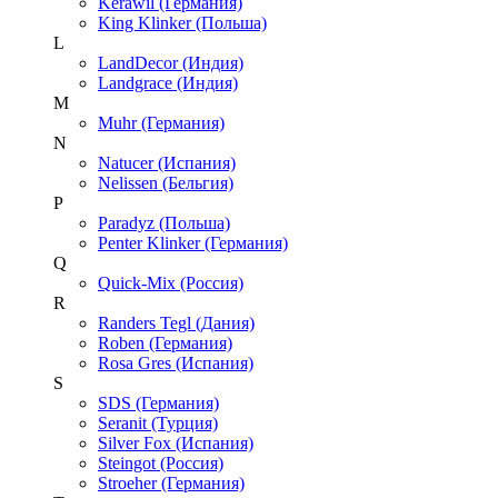
Kerawil (Германия)
King Klinker (Польша)
L
LandDecor (Индия)
Landgrace (Индия)
M
Muhr (Германия)
N
Natucer (Испания)
Nelissen (Бельгия)
P
Paradyz (Польша)
Penter Klinker (Германия)
Q
Quick-Mix (Россия)
R
Randers Tegl (Дания)
Roben (Германия)
Rosa Gres (Испания)
S
SDS (Германия)
Seranit (Турция)
Silver Fox (Испания)
Steingot (Россия)
Stroeher (Германия)