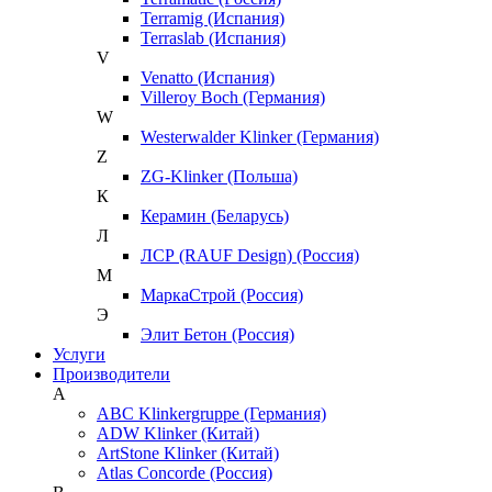
Terramig (Испания)
Terraslab (Испания)
V
Venatto (Испания)
Villeroy Boch (Германия)
W
Westerwalder Klinker (Германия)
Z
ZG-Klinker (Польша)
К
Керамин (Беларусь)
Л
ЛСР (RAUF Design) (Россия)
М
МаркаСтрой (Россия)
Э
Элит Бетон (Россия)
Услуги
Производители
A
ABC Klinkergruppe (Германия)
ADW Klinker (Китай)
ArtStone Klinker (Китай)
Atlas Concorde (Россия)