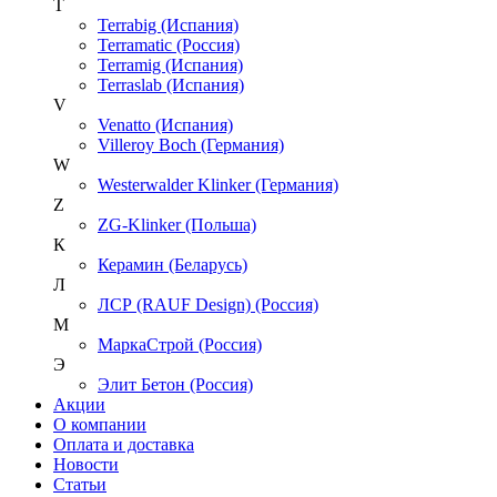
T
Terrabig (Испания)
Terramatic (Россия)
Terramig (Испания)
Terraslab (Испания)
V
Venatto (Испания)
Villeroy Boch (Германия)
W
Westerwalder Klinker (Германия)
Z
ZG-Klinker (Польша)
К
Керамин (Беларусь)
Л
ЛСР (RAUF Design) (Россия)
М
МаркаСтрой (Россия)
Э
Элит Бетон (Россия)
Акции
О компании
Оплата и доставка
Новости
Статьи