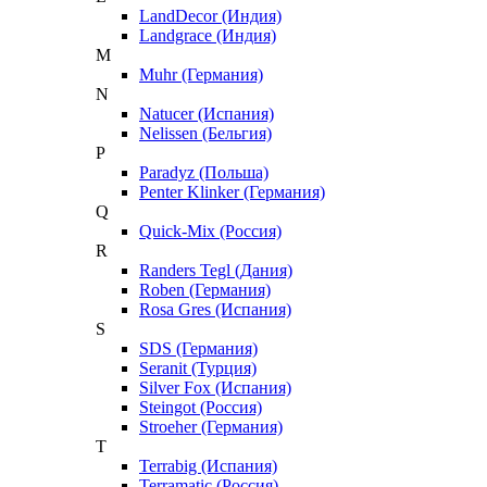
LandDecor (Индия)
Landgrace (Индия)
M
Muhr (Германия)
N
Natucer (Испания)
Nelissen (Бельгия)
P
Paradyz (Польша)
Penter Klinker (Германия)
Q
Quick-Mix (Россия)
R
Randers Tegl (Дания)
Roben (Германия)
Rosa Gres (Испания)
S
SDS (Германия)
Seranit (Турция)
Silver Fox (Испания)
Steingot (Россия)
Stroeher (Германия)
T
Terrabig (Испания)
Terramatic (Россия)