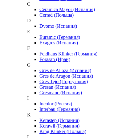
C
Ceramica Mayor (Испания)
Cerrad (Польша)
D
Dvomo (Испания)
E
Euramic (Германия)
Exagres (Испания)
F
Feldhaus Klinker (Германия)
Forasan (Иран)
G
Gres de Alloza (Испания)
Gres de Aragon (Испания)
Gres Tejo (Португалия)
Gresan (Испания)
Gresmanc (Испания)
I
Incolor (Россия)
Interbau (Германия)
K
Kerastep (Испания)
Kerawil (Германия)
King Klinker (Польша)
L