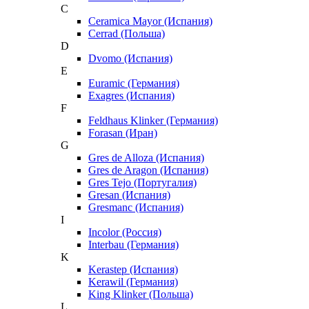
C
Ceramica Mayor (Испания)
Cerrad (Польша)
D
Dvomo (Испания)
E
Euramic (Германия)
Exagres (Испания)
F
Feldhaus Klinker (Германия)
Forasan (Иран)
G
Gres de Alloza (Испания)
Gres de Aragon (Испания)
Gres Tejo (Португалия)
Gresan (Испания)
Gresmanc (Испания)
I
Incolor (Россия)
Interbau (Германия)
K
Kerastep (Испания)
Kerawil (Германия)
King Klinker (Польша)
L