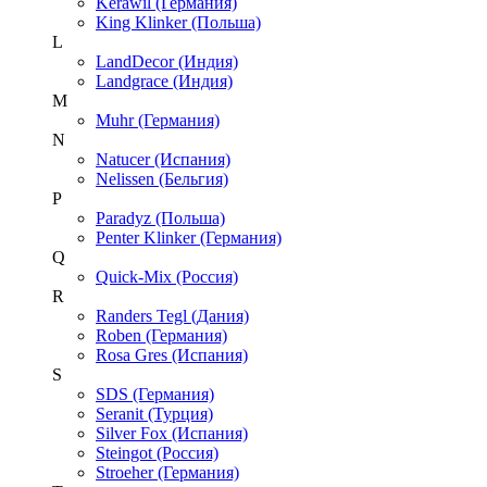
Kerawil (Германия)
King Klinker (Польша)
L
LandDecor (Индия)
Landgrace (Индия)
M
Muhr (Германия)
N
Natucer (Испания)
Nelissen (Бельгия)
P
Paradyz (Польша)
Penter Klinker (Германия)
Q
Quick-Mix (Россия)
R
Randers Tegl (Дания)
Roben (Германия)
Rosa Gres (Испания)
S
SDS (Германия)
Seranit (Турция)
Silver Fox (Испания)
Steingot (Россия)
Stroeher (Германия)