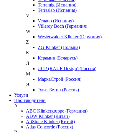
Terramig (Испания)
Terraslab (Испания)
V
Venatto (Испания)
Villeroy Boch (Германия)
W
Westerwalder Klinker (Германия)
Z
ZG-Klinker (Польша)
К
Керамин (Беларусь)
Л
ЛСР (RAUF Design) (Россия)
М
МаркаСтрой (Россия)
Э
Элит Бетон (Россия)
Услуги
Производители
A
ABC Klinkergruppe (Германия)
ADW Klinker (Китай)
ArtStone Klinker (Китай)
Atlas Concorde (Россия)