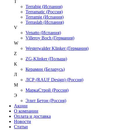
T
Terrabig (Испания)
Terramatic (Россия)
Terramig (Испания)
Terraslab (Испания)
V
Venatto (Испания)
Villeroy Boch (Германия)
W
Westerwalder Klinker (Германия)
Z
ZG-Klinker (Польша)
К
Керамин (Беларусь)
Л
ЛСР (RAUF Design) (Россия)
М
МаркаСтрой (Россия)
Э
Элит Бетон (Россия)
Акции
О компании
Оплата и доставка
Новости
Статьи