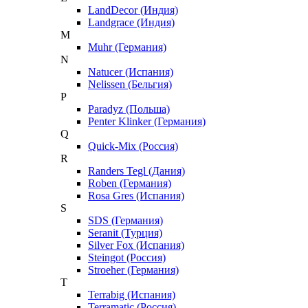
LandDecor (Индия)
Landgrace (Индия)
M
Muhr (Германия)
N
Natucer (Испания)
Nelissen (Бельгия)
P
Paradyz (Польша)
Penter Klinker (Германия)
Q
Quick-Mix (Россия)
R
Randers Tegl (Дания)
Roben (Германия)
Rosa Gres (Испания)
S
SDS (Германия)
Seranit (Турция)
Silver Fox (Испания)
Steingot (Россия)
Stroeher (Германия)
T
Terrabig (Испания)
Terramatic (Россия)