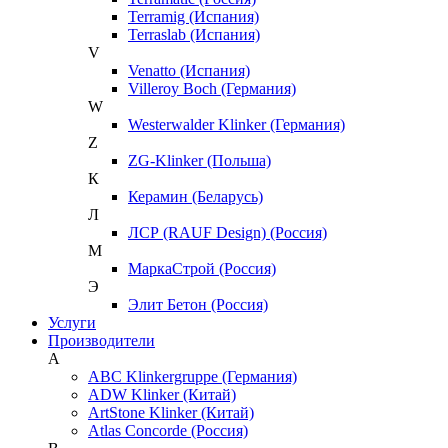
Terramig (Испания)
Terraslab (Испания)
V
Venatto (Испания)
Villeroy Boch (Германия)
W
Westerwalder Klinker (Германия)
Z
ZG-Klinker (Польша)
К
Керамин (Беларусь)
Л
ЛСР (RAUF Design) (Россия)
М
МаркаСтрой (Россия)
Э
Элит Бетон (Россия)
Услуги
Производители
A
ABC Klinkergruppe (Германия)
ADW Klinker (Китай)
ArtStone Klinker (Китай)
Atlas Concorde (Россия)