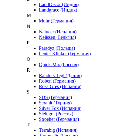
LandDecor (Индия)
Landgrace (Индия)
M
Muhr (Германия)
N
Natucer (Испания)
Nelissen (Бельгия)
P
Paradyz (Польша)
Penter Klinker (Германия)
Q
Quick-Mix (Россия)
R
Randers Tegl (Дания)
Roben (Германия)
Rosa Gres (Испания)
S
SDS (Германия)
Seranit (Турция)
Silver Fox (Испания)
Steingot (Россия)
Stroeher (Германия)
T
Terrabig (Испания)
Terramatic (Россия)