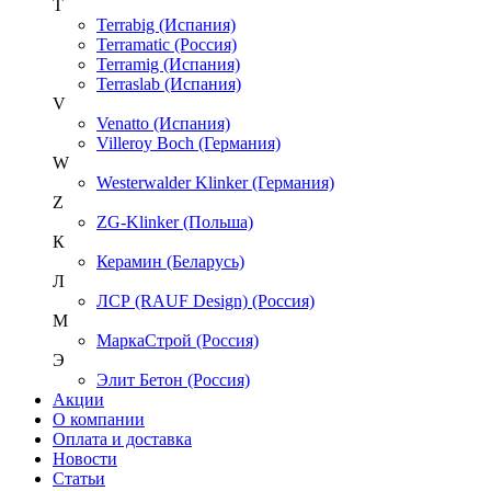
T
Terrabig (Испания)
Terramatic (Россия)
Terramig (Испания)
Terraslab (Испания)
V
Venatto (Испания)
Villeroy Boch (Германия)
W
Westerwalder Klinker (Германия)
Z
ZG-Klinker (Польша)
К
Керамин (Беларусь)
Л
ЛСР (RAUF Design) (Россия)
М
МаркаСтрой (Россия)
Э
Элит Бетон (Россия)
Акции
О компании
Оплата и доставка
Новости
Статьи