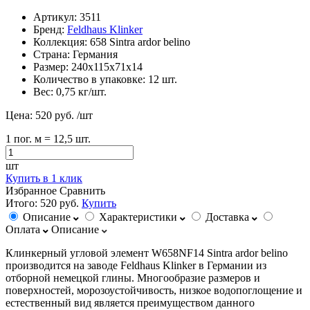
Артикул:
3511
Бренд:
Feldhaus Klinker
Коллекция:
658 Sintra ardor belino
Страна:
Германия
Размер:
240х115х71х14
Количество в упаковке:
12 шт.
Вес:
0,75 кг/шт.
Цена:
520 руб.
/шт
1
пог. м
= 12,5 шт.
шт
Купить в 1 клик
Избранное
Сравнить
Итого:
520 руб.
Купить
Описание
Характеристики
Доставка
Оплата
Описание
Клинкерный угловой элемент W658NF14 Sintra ardor belino
производится на заводе Feldhaus Klinker в Германии из
отборной немецкой глины. Многообразие размеров и
поверхностей, морозоустойчивость, низкое водопоглощение и
естественный вид является преимуществом данного