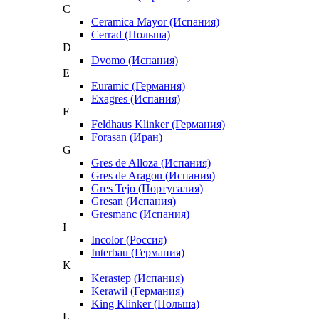
C
Ceramica Mayor (Испания)
Cerrad (Польша)
D
Dvomo (Испания)
E
Euramic (Германия)
Exagres (Испания)
F
Feldhaus Klinker (Германия)
Forasan (Иран)
G
Gres de Alloza (Испания)
Gres de Aragon (Испания)
Gres Tejo (Португалия)
Gresan (Испания)
Gresmanc (Испания)
I
Incolor (Россия)
Interbau (Германия)
K
Kerastep (Испания)
Kerawil (Германия)
King Klinker (Польша)
L