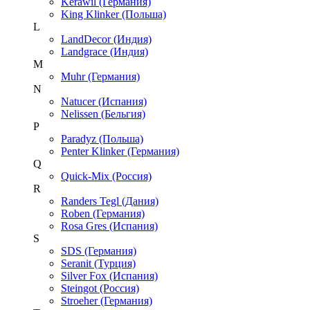
Kerawil (Германия)
King Klinker (Польша)
L
LandDecor (Индия)
Landgrace (Индия)
M
Muhr (Германия)
N
Natucer (Испания)
Nelissen (Бельгия)
P
Paradyz (Польша)
Penter Klinker (Германия)
Q
Quick-Mix (Россия)
R
Randers Tegl (Дания)
Roben (Германия)
Rosa Gres (Испания)
S
SDS (Германия)
Seranit (Турция)
Silver Fox (Испания)
Steingot (Россия)
Stroeher (Германия)