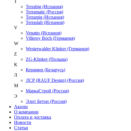
T
Terrabig (Испания)
Terramatic (Россия)
Terramig (Испания)
Terraslab (Испания)
V
Venatto (Испания)
Villeroy Boch (Германия)
W
Westerwalder Klinker (Германия)
Z
ZG-Klinker (Польша)
К
Керамин (Беларусь)
Л
ЛСР (RAUF Design) (Россия)
М
МаркаСтрой (Россия)
Э
Элит Бетон (Россия)
Акции
О компании
Оплата и доставка
Новости
Статьи