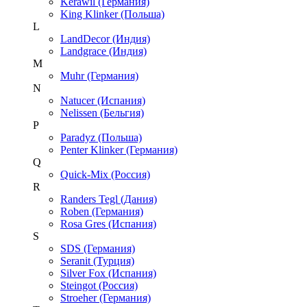
Kerawil (Германия)
King Klinker (Польша)
L
LandDecor (Индия)
Landgrace (Индия)
M
Muhr (Германия)
N
Natucer (Испания)
Nelissen (Бельгия)
P
Paradyz (Польша)
Penter Klinker (Германия)
Q
Quick-Mix (Россия)
R
Randers Tegl (Дания)
Roben (Германия)
Rosa Gres (Испания)
S
SDS (Германия)
Seranit (Турция)
Silver Fox (Испания)
Steingot (Россия)
Stroeher (Германия)