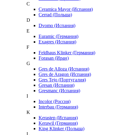
C
Ceramica Mayor (Испания)
Cerrad (Польша)
D
Dvomo (Испания)
E
Euramic (Германия)
Exagres (Испания)
F
Feldhaus Klinker (Германия)
Forasan (Иран)
G
Gres de Alloza (Испания)
Gres de Aragon (Испания)
Gres Tejo (Португалия)
Gresan (Испания)
Gresmanc (Испания)
I
Incolor (Россия)
Interbau (Германия)
K
Kerastep (Испания)
Kerawil (Германия)
King Klinker (Польша)
L