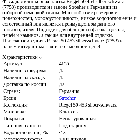
Фасадная клинкерная плитка Riegel 50 453 silber-schwarz
(7753) производится на заводе Stroeher в Германии из
отборной немецкой глины. Многообразие размеров и
поверхностей, морозоустойчивость, низкое водопоглощение и
естественный вид является преимуществом данного
производителя. Подходит для облицовки фасада, цоколя,
печей и каминов, а так же для внутренней отделки.
Приглашаем купить Riegel 50 453 silber-schwarz (7753) в
нашем интернет-магазине по выгодной цене!
Характеристики
Артикул:
4155
Наличие в шоу-руме:
Да
Наличие на складе:
Да
Доставка по России:
Да
Страна:
Германия
Бренд:
Stroeher
Коллекция:
Riegel 50 453 silber-schwarz
Материал:
Клинкер
Покрытие:
Неглазурованная
Тип поверхности:
Под старину
Водопоглощение, %:
≤ 3
Морозостойкость:
≥300 циклов