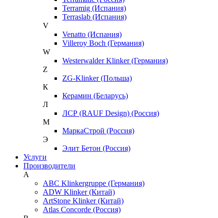
Terramig (Испания)
Terraslab (Испания)
V
Venatto (Испания)
Villeroy Boch (Германия)
W
Westerwalder Klinker (Германия)
Z
ZG-Klinker (Польша)
К
Керамин (Беларусь)
Л
ЛСР (RAUF Design) (Россия)
М
МаркаСтрой (Россия)
Э
Элит Бетон (Россия)
Услуги
Производители
A
ABC Klinkergruppe (Германия)
ADW Klinker (Китай)
ArtStone Klinker (Китай)
Atlas Concorde (Россия)