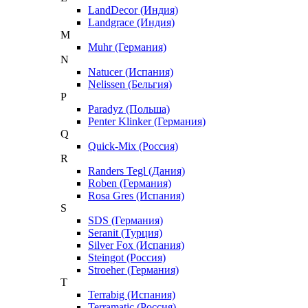
LandDecor (Индия)
Landgrace (Индия)
M
Muhr (Германия)
N
Natucer (Испания)
Nelissen (Бельгия)
P
Paradyz (Польша)
Penter Klinker (Германия)
Q
Quick-Mix (Россия)
R
Randers Tegl (Дания)
Roben (Германия)
Rosa Gres (Испания)
S
SDS (Германия)
Seranit (Турция)
Silver Fox (Испания)
Steingot (Россия)
Stroeher (Германия)
T
Terrabig (Испания)
Terramatic (Россия)