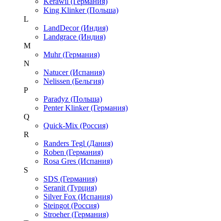
Kerawil (Германия)
King Klinker (Польша)
L
LandDecor (Индия)
Landgrace (Индия)
M
Muhr (Германия)
N
Natucer (Испания)
Nelissen (Бельгия)
P
Paradyz (Польша)
Penter Klinker (Германия)
Q
Quick-Mix (Россия)
R
Randers Tegl (Дания)
Roben (Германия)
Rosa Gres (Испания)
S
SDS (Германия)
Seranit (Турция)
Silver Fox (Испания)
Steingot (Россия)
Stroeher (Германия)