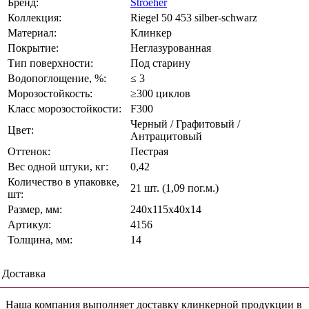
Бренд:
Stroeher
Коллекция:
Riegel 50 453 silber-schwarz
Материал:
Клинкер
Покрытие:
Неглазурованная
Тип поверхности:
Под старину
Водопоглощение, %:
≤ 3
Морозостойкость:
≥300 циклов
Класс морозостойкости:
F300
Черный / Графитовый /
Цвет:
Антрацитовый
Оттенок:
Пестрая
Вес одной штуки, кг:
0,42
Количество в упаковке,
21 шт. (1,09 пог.м.)
шт:
Размер, мм:
240х115х40х14
Артикул:
4156
Толщина, мм:
14
Доставка
Наша компания выполняет доставку клинкерной продукции в