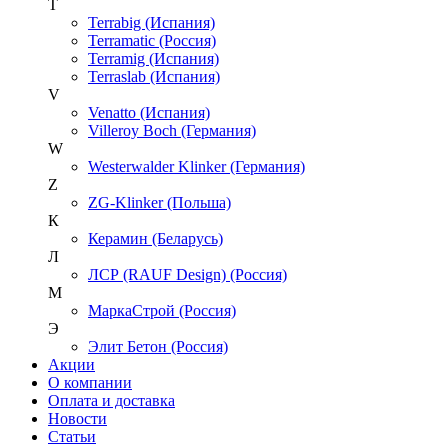
T
Terrabig (Испания)
Terramatic (Россия)
Terramig (Испания)
Terraslab (Испания)
V
Venatto (Испания)
Villeroy Boch (Германия)
W
Westerwalder Klinker (Германия)
Z
ZG-Klinker (Польша)
К
Керамин (Беларусь)
Л
ЛСР (RAUF Design) (Россия)
М
МаркаСтрой (Россия)
Э
Элит Бетон (Россия)
Акции
О компании
Оплата и доставка
Новости
Статьи