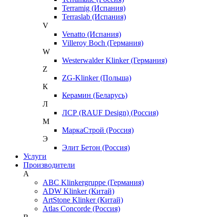
Terramig (Испания)
Terraslab (Испания)
V
Venatto (Испания)
Villeroy Boch (Германия)
W
Westerwalder Klinker (Германия)
Z
ZG-Klinker (Польша)
К
Керамин (Беларусь)
Л
ЛСР (RAUF Design) (Россия)
М
МаркаСтрой (Россия)
Э
Элит Бетон (Россия)
Услуги
Производители
A
ABC Klinkergruppe (Германия)
ADW Klinker (Китай)
ArtStone Klinker (Китай)
Atlas Concorde (Россия)