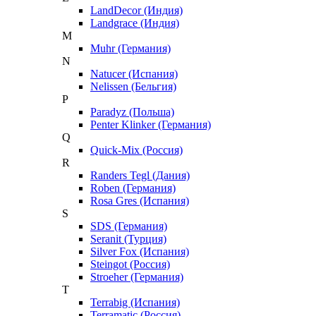
LandDecor (Индия)
Landgrace (Индия)
M
Muhr (Германия)
N
Natucer (Испания)
Nelissen (Бельгия)
P
Paradyz (Польша)
Penter Klinker (Германия)
Q
Quick-Mix (Россия)
R
Randers Tegl (Дания)
Roben (Германия)
Rosa Gres (Испания)
S
SDS (Германия)
Seranit (Турция)
Silver Fox (Испания)
Steingot (Россия)
Stroeher (Германия)
T
Terrabig (Испания)
Terramatic (Россия)