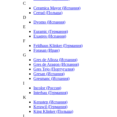
C
Ceramica Mayor (Испания)
Cerrad (Польша)
D
Dvomo (Испания)
E
Euramic (Германия)
Exagres (Испания)
F
Feldhaus Klinker (Германия)
Forasan (Иран)
G
Gres de Alloza (Испания)
Gres de Aragon (Испания)
Gres Tejo (Португалия)
Gresan (Испания)
Gresmanc (Испания)
I
Incolor (Россия)
Interbau (Германия)
K
Kerastep (Испания)
Kerawil (Германия)
King Klinker (Польша)
L