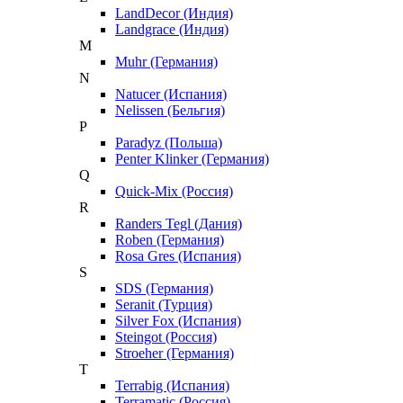
LandDecor (Индия)
Landgrace (Индия)
M
Muhr (Германия)
N
Natucer (Испания)
Nelissen (Бельгия)
P
Paradyz (Польша)
Penter Klinker (Германия)
Q
Quick-Mix (Россия)
R
Randers Tegl (Дания)
Roben (Германия)
Rosa Gres (Испания)
S
SDS (Германия)
Seranit (Турция)
Silver Fox (Испания)
Steingot (Россия)
Stroeher (Германия)
T
Terrabig (Испания)
Terramatic (Россия)