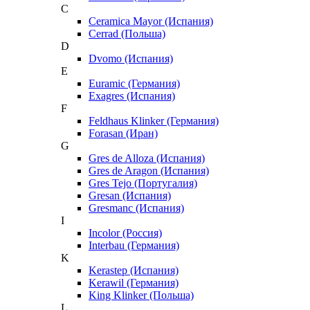
C
Ceramica Mayor (Испания)
Cerrad (Польша)
D
Dvomo (Испания)
E
Euramic (Германия)
Exagres (Испания)
F
Feldhaus Klinker (Германия)
Forasan (Иран)
G
Gres de Alloza (Испания)
Gres de Aragon (Испания)
Gres Tejo (Португалия)
Gresan (Испания)
Gresmanc (Испания)
I
Incolor (Россия)
Interbau (Германия)
K
Kerastep (Испания)
Kerawil (Германия)
King Klinker (Польша)
L