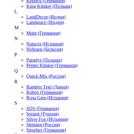
Kerawil (Германия)
King Klinker (Польша)
L
LandDecor (Индия)
Landgrace (Индия)
M
Muhr (Германия)
N
Natucer (Испания)
Nelissen (Бельгия)
P
Paradyz (Польша)
Penter Klinker (Германия)
Q
Quick-Mix (Россия)
R
Randers Tegl (Дания)
Roben (Германия)
Rosa Gres (Испания)
S
SDS (Германия)
Seranit (Турция)
Silver Fox (Испания)
Steingot (Россия)
Stroeher (Германия)