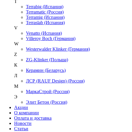
T
Terrabig (Испания)
Terramatic (Россия)
Terramig (Испания)
Terraslab (Испания)
V
Venatto (Испания)
Villeroy Boch (Германия)
W
Westerwalder Klinker (Германия)
Z
ZG-Klinker (Польша)
К
Керамин (Беларусь)
Л
ЛСР (RAUF Design) (Россия)
М
МаркаСтрой (Россия)
Э
Элит Бетон (Россия)
Акции
О компании
Оплата и доставка
Новости
Статьи