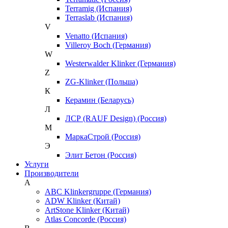
Terramig (Испания)
Terraslab (Испания)
V
Venatto (Испания)
Villeroy Boch (Германия)
W
Westerwalder Klinker (Германия)
Z
ZG-Klinker (Польша)
К
Керамин (Беларусь)
Л
ЛСР (RAUF Design) (Россия)
М
МаркаСтрой (Россия)
Э
Элит Бетон (Россия)
Услуги
Производители
A
ABC Klinkergruppe (Германия)
ADW Klinker (Китай)
ArtStone Klinker (Китай)
Atlas Concorde (Россия)