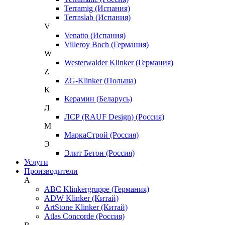
Terramig (Испания)
Terraslab (Испания)
V
Venatto (Испания)
Villeroy Boch (Германия)
W
Westerwalder Klinker (Германия)
Z
ZG-Klinker (Польша)
К
Керамин (Беларусь)
Л
ЛСР (RAUF Design) (Россия)
М
МаркаСтрой (Россия)
Э
Элит Бетон (Россия)
Услуги
Производители
A
ABC Klinkergruppe (Германия)
ADW Klinker (Китай)
ArtStone Klinker (Китай)
Atlas Concorde (Россия)