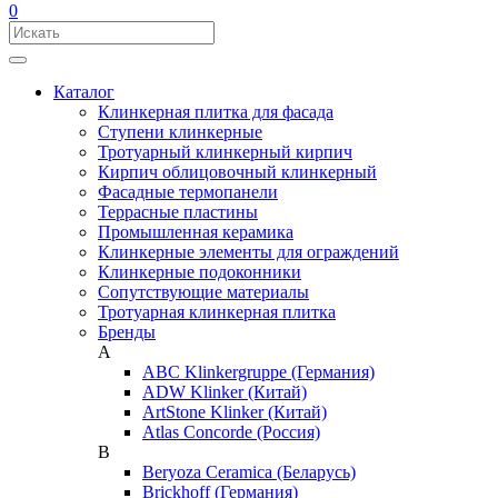
0
Каталог
Клинкерная плитка для фасада
Ступени клинкерные
Тротуарный клинкерный кирпич
Кирпич облицовочный клинкерный
Фасадные термопанели
Террасные пластины
Промышленная керамика
Клинкерные элементы для ограждений
Клинкерные подоконники
Сопутствующие материалы
Тротуарная клинкерная плитка
Бренды
A
ABC Klinkergruppe (Германия)
ADW Klinker (Китай)
ArtStone Klinker (Китай)
Atlas Concorde (Россия)
B
Beryoza Ceramica (Беларусь)
Brickhoff (Германия)