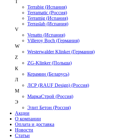
T
Terrabig (Испания)
Terramatic (Россия)
Terramig (Испания)
Terraslab (Испания)
V
Venatto (Испания)
Villeroy Boch (Германия)
W
Westerwalder Klinker (Германия)
Z
ZG-Klinker (Польша)
К
Керамин (Беларусь)
Л
ЛСР (RAUF Design) (Россия)
М
МаркаСтрой (Россия)
Э
Элит Бетон (Россия)
Акции
О компании
Оплата и доставка
Новости
Статьи