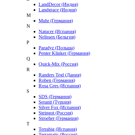
LandDecor (Индия)
Landgrace (Индия)
M
Muhr (Германия)
N
Natucer (Испания)
Nelissen (Бельгия)
P
Paradyz (Польша)
Penter Klinker (Германия)
Q
Quick-Mix (Россия)
R
Randers Tegl (Дания)
Roben (Германия)
Rosa Gres (Испания)
S
SDS (Германия)
Seranit (Турция)
Silver Fox (Испания)
Steingot (Россия)
Stroeher (Германия)
T
Terrabig (Испания)
Terramatic (Россия)