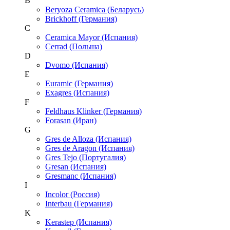
B
Beryoza Ceramica (Беларусь)
Brickhoff (Германия)
C
Ceramica Mayor (Испания)
Cerrad (Польша)
D
Dvomo (Испания)
E
Euramic (Германия)
Exagres (Испания)
F
Feldhaus Klinker (Германия)
Forasan (Иран)
G
Gres de Alloza (Испания)
Gres de Aragon (Испания)
Gres Tejo (Португалия)
Gresan (Испания)
Gresmanc (Испания)
I
Incolor (Россия)
Interbau (Германия)
K
Kerastep (Испания)