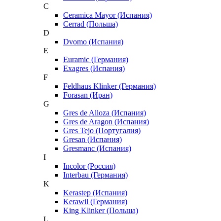
C
Ceramica Mayor (Испания)
Cerrad (Польша)
D
Dvomo (Испания)
E
Euramic (Германия)
Exagres (Испания)
F
Feldhaus Klinker (Германия)
Forasan (Иран)
G
Gres de Alloza (Испания)
Gres de Aragon (Испания)
Gres Tejo (Португалия)
Gresan (Испания)
Gresmanc (Испания)
I
Incolor (Россия)
Interbau (Германия)
K
Kerastep (Испания)
Kerawil (Германия)
King Klinker (Польша)
L