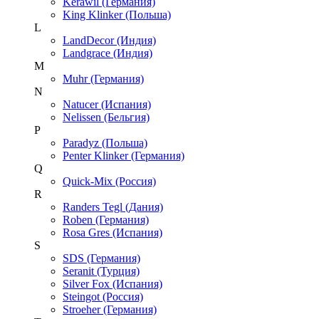
Kerawil (Германия)
King Klinker (Польша)
L
LandDecor (Индия)
Landgrace (Индия)
M
Muhr (Германия)
N
Natucer (Испания)
Nelissen (Бельгия)
P
Paradyz (Польша)
Penter Klinker (Германия)
Q
Quick-Mix (Россия)
R
Randers Tegl (Дания)
Roben (Германия)
Rosa Gres (Испания)
S
SDS (Германия)
Seranit (Турция)
Silver Fox (Испания)
Steingot (Россия)
Stroeher (Германия)