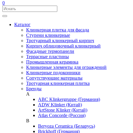
0
Каталог
Клинкерная плитка для фасада
Ступени клинкерные
Тротуарный клинкерный кирпич
Кирпич облицовочный клинкерный
Фасадные термопанели
Террасные пластины
Промышленная керамика
Клинкерные элементы для ограждений
Клинкерные подоконники
Сопутствующие материалы
Тротуарная клинкерная плитка
Бренды
A
ABC Klinkergruppe (Германия)
ADW Klinker (Китай)
ArtStone Klinker (Китай)
Atlas Concorde (Россия)
B
Beryoza Ceramica (Беларусь)
Brickhoff (Германия)