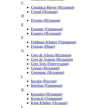
C
Ceramica Mayor (Испания)
Cerrad (Польша)
D
Dvomo (Испания)
E
Euramic (Германия)
Exagres (Испания)
F
Feldhaus Klinker (Германия)
Forasan (Иран)
G
Gres de Alloza (Испания)
Gres de Aragon (Испания)
Gres Tejo (Португалия)
Gresan (Испания)
Gresmanc (Испания)
I
Incolor (Россия)
Interbau (Германия)
K
Kerastep (Испания)
Kerawil (Германия)
King Klinker (Польша)
L