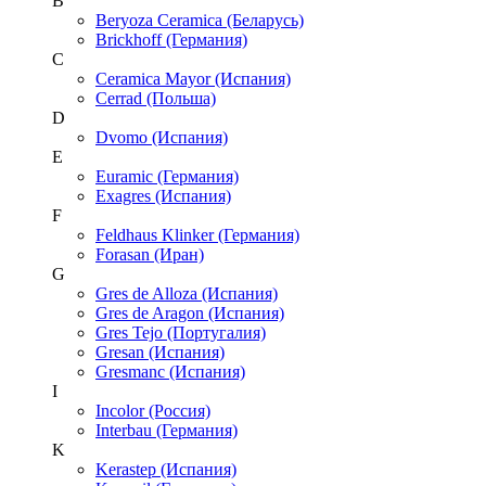
B
Beryoza Ceramica (Беларусь)
Brickhoff (Германия)
C
Ceramica Mayor (Испания)
Cerrad (Польша)
D
Dvomo (Испания)
E
Euramic (Германия)
Exagres (Испания)
F
Feldhaus Klinker (Германия)
Forasan (Иран)
G
Gres de Alloza (Испания)
Gres de Aragon (Испания)
Gres Tejo (Португалия)
Gresan (Испания)
Gresmanc (Испания)
I
Incolor (Россия)
Interbau (Германия)
K
Kerastep (Испания)