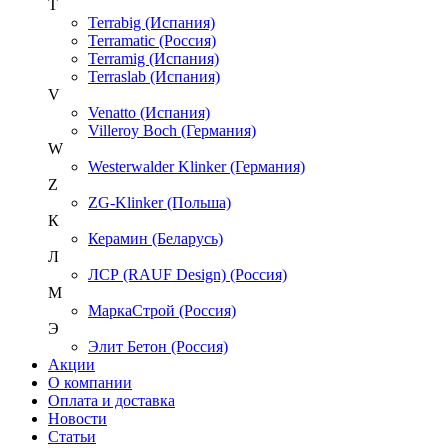
T
Terrabig (Испания)
Terramatic (Россия)
Terramig (Испания)
Terraslab (Испания)
V
Venatto (Испания)
Villeroy Boch (Германия)
W
Westerwalder Klinker (Германия)
Z
ZG-Klinker (Польша)
К
Керамин (Беларусь)
Л
ЛСР (RAUF Design) (Россия)
М
МаркаСтрой (Россия)
Э
Элит Бетон (Россия)
Акции
О компании
Оплата и доставка
Новости
Статьи