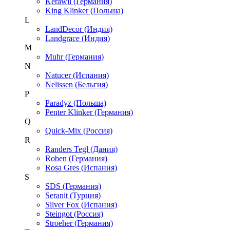
Kerawil (Германия)
King Klinker (Польша)
L
LandDecor (Индия)
Landgrace (Индия)
M
Muhr (Германия)
N
Natucer (Испания)
Nelissen (Бельгия)
P
Paradyz (Польша)
Penter Klinker (Германия)
Q
Quick-Mix (Россия)
R
Randers Tegl (Дания)
Roben (Германия)
Rosa Gres (Испания)
S
SDS (Германия)
Seranit (Турция)
Silver Fox (Испания)
Steingot (Россия)
Stroeher (Германия)