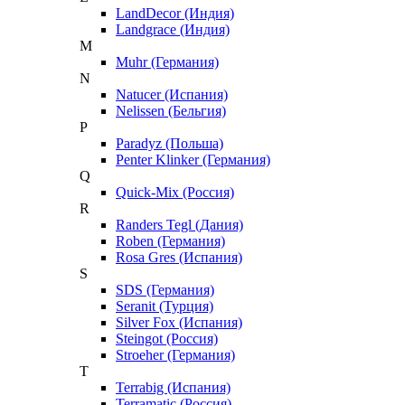
LandDecor (Индия)
Landgrace (Индия)
M
Muhr (Германия)
N
Natucer (Испания)
Nelissen (Бельгия)
P
Paradyz (Польша)
Penter Klinker (Германия)
Q
Quick-Mix (Россия)
R
Randers Tegl (Дания)
Roben (Германия)
Rosa Gres (Испания)
S
SDS (Германия)
Seranit (Турция)
Silver Fox (Испания)
Steingot (Россия)
Stroeher (Германия)
T
Terrabig (Испания)
Terramatic (Россия)