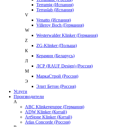
Terramig (Испания)
Terraslab (Испания)
V
Venatto (Испания)
Villeroy Boch (Германия)
W
Westerwalder Klinker (Германия)
Z
ZG-Klinker (Польша)
К
Керамин (Беларусь)
Л
ЛСР (RAUF Design) (Россия)
М
МаркаСтрой (Россия)
Э
Элит Бетон (Россия)
Услуги
Производители
A
ABC Klinkergruppe (Германия)
ADW Klinker (Китай)
ArtStone Klinker (Китай)
Atlas Concorde (Россия)