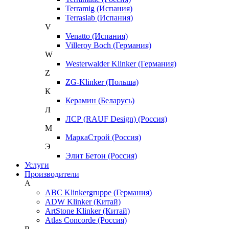
Terramig (Испания)
Terraslab (Испания)
V
Venatto (Испания)
Villeroy Boch (Германия)
W
Westerwalder Klinker (Германия)
Z
ZG-Klinker (Польша)
К
Керамин (Беларусь)
Л
ЛСР (RAUF Design) (Россия)
М
МаркаСтрой (Россия)
Э
Элит Бетон (Россия)
Услуги
Производители
A
ABC Klinkergruppe (Германия)
ADW Klinker (Китай)
ArtStone Klinker (Китай)
Atlas Concorde (Россия)