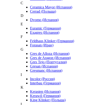
C
Ceramica Mayor (Испания)
Cerrad (Польша)
D
Dvomo (Испания)
E
Euramic (Германия)
Exagres (Испания)
F
Feldhaus Klinker (Германия)
Forasan (Иран)
G
Gres de Alloza (Испания)
Gres de Aragon (Испания)
Gres Tejo (Португалия)
Gresan (Испания)
Gresmanc (Испания)
I
Incolor (Россия)
Interbau (Германия)
K
Kerastep (Испания)
Kerawil (Германия)
King Klinker (Польша)
L