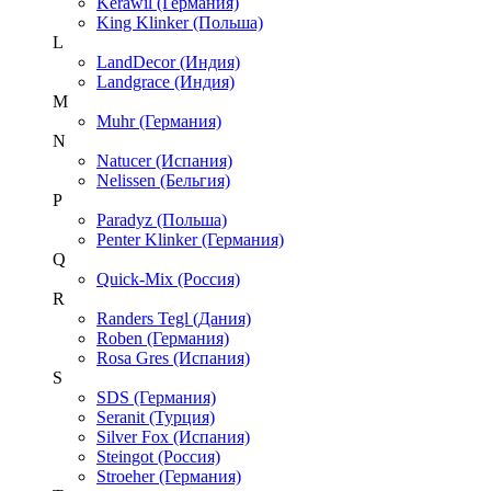
Kerawil (Германия)
King Klinker (Польша)
L
LandDecor (Индия)
Landgrace (Индия)
M
Muhr (Германия)
N
Natucer (Испания)
Nelissen (Бельгия)
P
Paradyz (Польша)
Penter Klinker (Германия)
Q
Quick-Mix (Россия)
R
Randers Tegl (Дания)
Roben (Германия)
Rosa Gres (Испания)
S
SDS (Германия)
Seranit (Турция)
Silver Fox (Испания)
Steingot (Россия)
Stroeher (Германия)