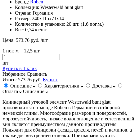
Бренд:
Roben
Коллекция:
Westerwald bunt glatt
Страна:
Германия
Размер:
240х115х71х14
Количество в упаковке:
20 шт. (1,6 пог.м.)
Вес:
0,74 кг/шт.
Цена:
573.76 руб.
/шт
1
пог. м
= 12,5 шт.
шт
Купить в 1 клик
Избранное
Сравнить
Итого:
573.76 руб.
Купить
Описание
Характеристики
Доставка
Оплата
Описание
Клинкерный угловой элемент Westerwald bunt glatt
производится на заводе Roben в Германии из отборной
немецкой глины. Многообразие размеров и поверхностей,
морозоустойчивость, низкое водопоглощение и естественный
вид является преимуществом данного производителя.
Подходит для облицовки фасада, цоколя, печей и каминов, а
так же для внутренней отделки. Приглашаем купить