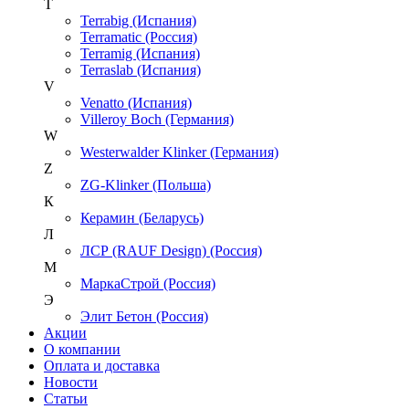
T
Terrabig (Испания)
Terramatic (Россия)
Terramig (Испания)
Terraslab (Испания)
V
Venatto (Испания)
Villeroy Boch (Германия)
W
Westerwalder Klinker (Германия)
Z
ZG-Klinker (Польша)
К
Керамин (Беларусь)
Л
ЛСР (RAUF Design) (Россия)
М
МаркаСтрой (Россия)
Э
Элит Бетон (Россия)
Акции
О компании
Оплата и доставка
Новости
Статьи