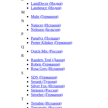
LandDecor (Индия)
Landgrace (Индия)
M
Muhr (Германия)
N
Natucer (Испания)
Nelissen (Бельгия)
P
Paradyz (Польша)
Penter Klinker (Германия)
Q
Quick-Mix (Россия)
R
Randers Tegl (Дания)
Roben (Германия)
Rosa Gres (Испания)
S
SDS (Германия)
Seranit (Турция)
Silver Fox (Испания)
Steingot (Россия)
Stroeher (Германия)
T
Terrabig (Испания)
Terramatic (Россия)